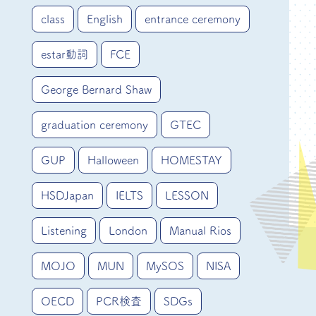
class
English
entrance ceremony
estar動詞
FCE
George Bernard Shaw
graduation ceremony
GTEC
GUP
Halloween
HOMESTAY
HSDJapan
IELTS
LESSON
Listening
London
Manual Rios
MOJO
MUN
MySOS
NISA
OECD
PCR検査
SDGs