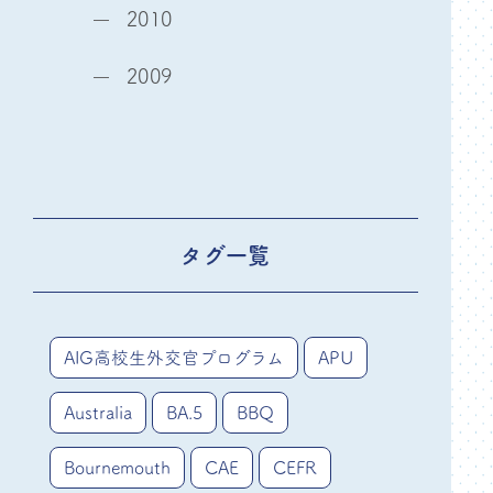
2010
2009
タグ一覧
AIG高校生外交官プログラム
APU
Australia
BA.5
BBQ
Bournemouth
CAE
CEFR