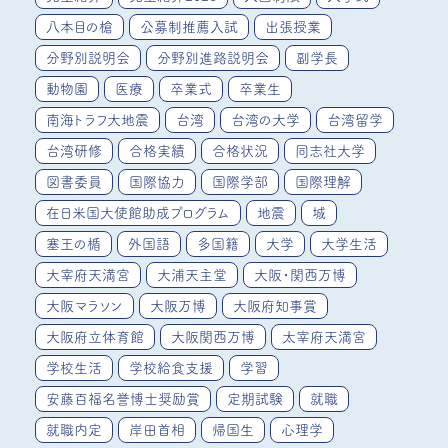
八本目の槍
公募制推薦入試
出張授業
分野別説明会
分野別進路説明会
副学長
動物園
医療
卒業式
卒業生
南海トラフ大地震
台湾
台湾の大学
台湾留学
台湾研修
合格実績
合格状況
同志社大学
図書委員
国際協力
国際学部
国際理解
在日米国大使館助成プログラム
地震
城
塞王の楯
外国語
多国籍
大学
大学生活
大宰府天満宮
大浦天主堂
大阪・関西万博
大阪マラソン
大阪万博
大阪府知事賞
大阪府立体育館
大阪関西万博
太宰府天満宮
学校生活
学校給食支援
学習
安藤百福名誉博士奨励賞
定期試験
就職
就職内定
岸田首相
帰国生
心理学