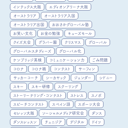
インテックス大阪
エディオンアリーナ大阪
オーストラリア
オーストラリア入国
オーストラリア出国
おおさかグローバル塾
お笑い文化
お金の勉強
キューズモール
クイズ大会
グラバー園
クリスマス
グローバル
グローバルスタディーズ
グローバル化
ケンブリッジ英検
コミュニケーション力
ごみ問題
コロナ
コロナ禍
コンテスト
サーフィン
サッカーコーチ
シーカヤック
ジェンダー
シドニー
スキー
スキー研修
スクーリング
ストーリーテリング・コンテスト
ストレス
スノボ
スピーチコンテスト
スペイン語
スポーツ大会
セレッソ大阪
ソーシャルメディア研究会
ダンス
ダンスレッスン
チュニジア
デジタル
ドイツ