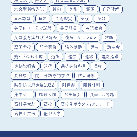
総合型選抜入試
緩和
美術
翻訳
自己理解
自己認識
自習
芸術鑑賞
英検
英語
英語レベル分け試験
英語教員
英語教育
英語教育実施状況調査
褒めニケーション
試験
語学学校
語学研修
課外活動
講演
講演会
賤ヶ岳の七本槍
通訳
進学
進路
進路指導
進路説明会
道程
選択必修科目
長崎
長野県
関西外語専門学校
防災研修
防犯防災総合展2022
阿倍野
陰性証明
集中科目
風頭公園
飛田匡介
食品ロス問題
高村幸太郎
高校
高校生ボランティアアワード
高校生支援
龍谷大学