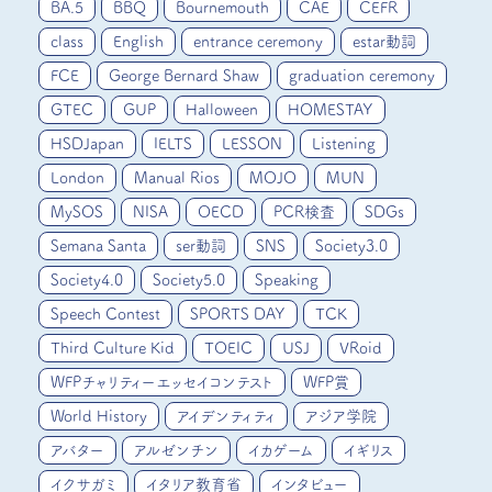
BA.5
BBQ
Bournemouth
CAE
CEFR
class
English
entrance ceremony
estar動詞
FCE
George Bernard Shaw
graduation ceremony
GTEC
GUP
Halloween
HOMESTAY
HSDJapan
IELTS
LESSON
Listening
London
Manual Rios
MOJO
MUN
MySOS
NISA
OECD
PCR検査
SDGs
Semana Santa
ser動詞
SNS
Society3.0
Society4.0
Society5.0
Speaking
Speech Contest
SPORTS DAY
TCK
Third Culture Kid
TOEIC
USJ
VRoid
WFPチャリティーエッセイコンテスト
WFP賞
World History
アイデンティティ
アジア学院
アバター
アルゼンチン
イカゲーム
イギリス
イクサガミ
イタリア教育省
インタビュー