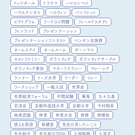
ドッジボール
トラウマ
バイロンベイ
ハウステンボス
ハロウィン
パンフレット
ピクトグラム
フードロス問題
フィールドスタディ
フィンランド
プレゼンテーション
プレゼンテーションコンテスト
ペンギン水族館
ホームステイ
ホームルーム
ボーンマス
ホストファミリー
ボランティア
ボランティアサークル
ボランティア参加
マネーリテラシー
マレーシア
ランナー
リーズ大学
リーダー
リレー
ワークショップ
一般入試
世界史
世界経済フォーラム
中間試験
乗馬
九十九島
交流会
京都外国語大学
京都大学
今村翔吾
他者認識
体育
体育大会
併修
併修校
使える英語
保健室
先生の言いたいこと
先生紹介
先生紹介2026
入国制限
入学式