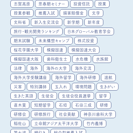
志賀高原
思春期セミナー
投資信託
授業
授業参観
推薦入試
損害賠償金
文学
文科省
新入生交流会
新学期
新年度
旅行・観光開発ランキング
日本グローバル教育学会
期末試験
未来構想キャンプ
株式投資
桜花学園大学
模擬国連
模擬国連大会
模擬国連大阪
歯科衛生士
水危機
水族館
法律
海外
海外の大学
海外交流
海外大学受験講座
海外留学
海外研修
渡航
災害
特別講師
玉入れ
環境問題
生きがい
生きた英語
生徒会
生徒会役員選挙
留学
直木賞
短期留学
石垣
石田三成
研修
研修会
研修旅行
社会貢献
神奈川歯科大学
稲佐山
立命館アジア太平洋大学
竹内義博
第七波
綱引き
総合型推薦入試