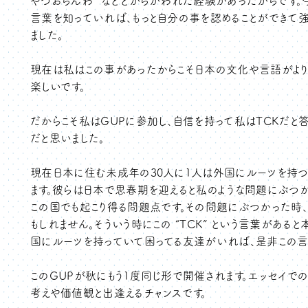
やつおらんわ” などとからかわれた経験があったからです。
言葉を知っていれば、もっと自分の事を認めることができて
ました。
現在は私はこの事があったからこそ日本の文化や言語がより
楽しいです。
だからこそ私はGUPに参加し、自信を持って私はTCKだと答
だと思いました。
現在日本に住む未成年の30人に1人は外国にルーツを持つ
ます。彼らは日本で思春期を迎えると私のような問題にぶつ
この国でも起こり得る問題点です。その問題にぶつかった時
もしれません。そういう時にこの “TCK” という言葉があ
国にルーツを持っていて困ってる友達がいれば、是非この言
このGUPが秋にもう1度同じ形で開催されます。エッセイで
考えや価値観と出逢えるチャンスです。