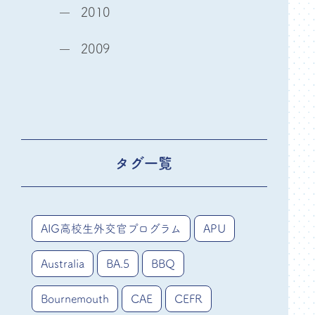
2010
2009
タグ一覧
AIG高校生外交官プログラム
APU
Australia
BA.5
BBQ
Bournemouth
CAE
CEFR