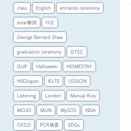
class
English
entrance ceremony
estar動詞
FCE
George Bernard Shaw
graduation ceremony
GTEC
GUP
Halloween
HOMESTAY
HSDJapan
IELTS
LESSON
Listening
London
Manual Rios
MOJO
MUN
MySOS
NISA
OECD
PCR検査
SDGs