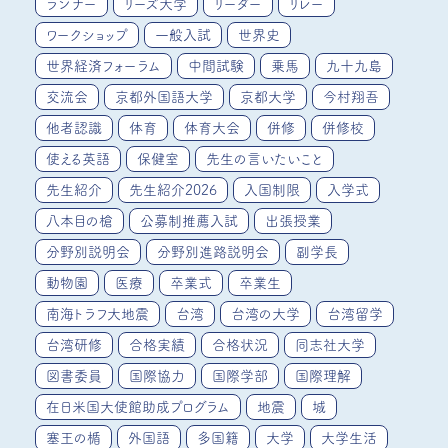
ランナー
リーズ大学
リーダー
リレー
ワークショップ
一般入試
世界史
世界経済フォーラム
中間試験
乗馬
九十九島
交流会
京都外国語大学
京都大学
今村翔吾
他者認識
体育
体育大会
併修
併修校
使える英語
保健室
先生の言いたいこと
先生紹介
先生紹介2026
入国制限
入学式
八本目の槍
公募制推薦入試
出張授業
分野別説明会
分野別進路説明会
副学長
動物園
医療
卒業式
卒業生
南海トラフ大地震
台湾
台湾の大学
台湾留学
台湾研修
合格実績
合格状況
同志社大学
図書委員
国際協力
国際学部
国際理解
在日米国大使館助成プログラム
地震
城
塞王の楯
外国語
多国籍
大学
大学生活