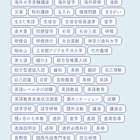
海外大学受験講座
海外留学
海外研修
渡航
災害
特別講師
玉入れ
環境問題
生きがい
生きた英語
生徒会
生徒会役員選挙
留学
直木賞
短期留学
石垣
石田三成
研修
研修会
研修旅行
社会貢献
神奈川歯科大学
稲佐山
立命館アジア太平洋大学
竹内義博
第七波
綱引き
総合型推薦入試
総合型選抜入試
緩和
美術
翻訳
自己理解
自己認識
自習
芸術鑑賞
英検
英語
英語レベル分け試験
英語教員
英語教育
英語教育実施状況調査
褒めニケーション
試験
語学学校
語学研修
課外活動
講演
講演会
賤ヶ岳の七本槍
通訳
進学
進路
進路指導
進路説明会
道程
選択必修科目
長崎
長野県
関西外語専門学校
防災研修