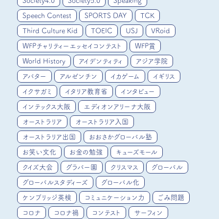
Society4.0
Society5.0
Speaking
Speech Contest
SPORTS DAY
TCK
Third Culture Kid
TOEIC
USJ
VRoid
WFPチャリティーエッセイコンテスト
WFP賞
World History
アイデンティティ
アジア学院
アバター
アルゼンチン
イカゲーム
イギリス
イクサガミ
イタリア教育省
インタビュー
インテックス大阪
エディオンアリーナ大阪
オーストラリア
オーストラリア入国
オーストラリア出国
おおさかグローバル塾
お笑い文化
お金の勉強
キューズモール
クイズ大会
グラバー園
クリスマス
グローバル
グローバルスタディーズ
グローバル化
ケンブリッジ英検
コミュニケーション力
ごみ問題
コロナ
コロナ禍
コンテスト
サーフィン