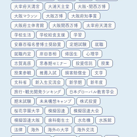
大宰府天満宮
大浦天主堂
大阪・関西万博
大阪マラソン
大阪万博
大阪府知事賞
大阪府立体育館
大阪関西万博
太宰府天満宮
学校生活
学校給食支援
学習
安藤百福名誉博士奨励賞
定期試験
就職
就職内定
岸田首相
帰国生
心理学
志賀高原
思春期セミナー
投資信託
授業
授業参観
推薦入試
損害賠償金
文学
文科省
新入生交流会
新学期
新年度
旅行・観光開発ランキング
日本グローバル教育学会
期末試験
未来構想キャンプ
株式投資
桜花学園大学
模擬国連
模擬国連大会
模擬国連大阪
歯科衛生士
水危機
水族館
法律
海外
海外の大学
海外交流