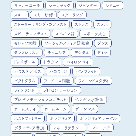
サッカーコーチ
シーカヤック
ジェンダー
シドニー
スキー
スキー研修
スクーリング
ストーリーテリング・コンテスト
ストレス
スノボ
スピーチコンテスト
スペイン語
スポーツ大会
セレッソ大阪
ソーシャルメディア研究会
ダンス
ダンスレッスン
チュニジア
デジタル
ドイツ
ドッジボール
トラウマ
バイロンベイ
ハウステンボス
ハロウィン
パンフレット
ピクトグラム
フードロス問題
フィールドスタディ
フィンランド
プレゼンテーション
プレゼンテーションコンテスト
ペンギン水族館
ホームステイ
ホームルーム
ボーンマス
ホストファミリー
ボランティア
ボランティアサークル
ボランティア参加
マネーリテラシー
マレーシア