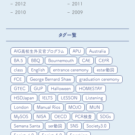
2012
2011
2010
2009
タグ一覧
AIG高校生外交官プログラム
APU
Australia
BA.5
BBQ
Bournemouth
CAE
CEFR
class
English
entrance ceremony
estar動詞
FCE
George Bernard Shaw
graduation ceremony
GTEC
GUP
Halloween
HOMESTAY
HSDJapan
IELTS
LESSON
Listening
London
Manual Rios
MOJO
MUN
MySOS
NISA
OECD
PCR検査
SDGs
Semana Santa
ser動詞
SNS
Society3.0