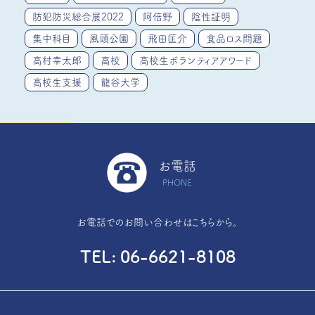
防犯防災総合展2022
阿倍野
陰性証明
集中科目
風頭公園
飛田匡介
食品ロス問題
高村幸太郎
高校
高校生ボランティアアワード
高校生支援
龍谷大学
お電話
PHONE
お電話でのお問い合わせはこちらから。
TEL
06-6621-8108