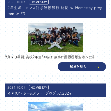
2025.10.03
HOMESTAY
2年生ボーンマス語学研修旅行 総括 ≪ Homestay prog
ram ≫ #3
9月16日早朝、高校2年生34名は、無事に関西国際空港へと帰...
続きを読む
2024.10.01
HOMESTAY
イギリス・ホームステイ・プログラム2024