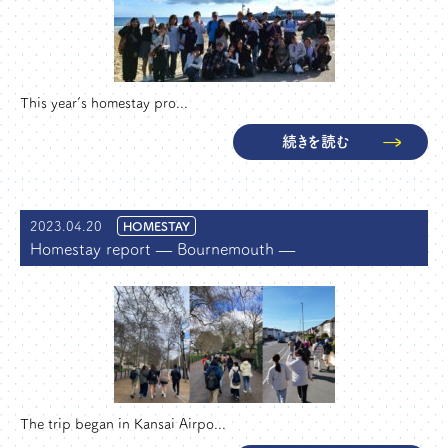
This year’s homestay pro...
続きを読む
2023.04.20
HOMESTAY
Homestay report — Bournemouth —
The trip began in Kansai Airpo...