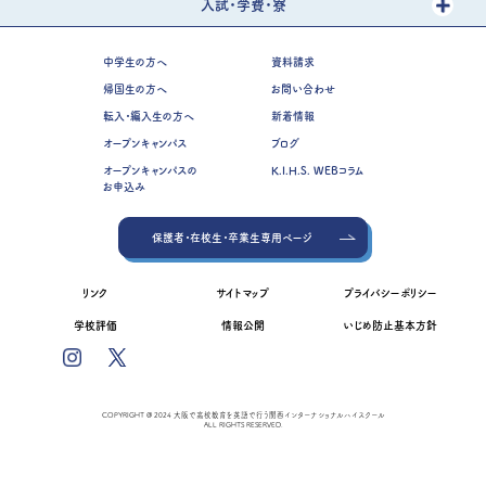
入試・学費・寮
中学生の方へ
資料請求
帰国生の方へ
お問い合わせ
転入・編入生の方へ
新着情報
オープンキャンパス
ブログ
オープンキャンパスの
K.I.H.S. WEBコラム
お申込み
保護者・在校生・卒業生専用ページ
リンク
サイトマップ
プライバシーポリシー
学校評価
情報公開
いじめ防止基本方針
COPYRIGHT @ 2024 大阪で高校教育を英語で行う関西インターナショナルハイスクール
ALL RIGHTS RESERVED.