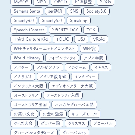
MySOS
NISA
OECD
PCR検査
SDGs
Semana Santa
ser動詞
SNS
Society3.0
Society4.0
Society5.0
Speaking
Speech Contest
SPORTS DAY
TCK
Third Culture Kid
TOEIC
USJ
VRoid
WFPチャリティーエッセイコンテスト
WFP賞
World History
アイデンティティ
アジア学院
アバター
アルゼンチン
イカゲーム
イギリス
イクサガミ
イタリア教育省
インタビュー
インテックス大阪
エディオンアリーナ大阪
オーストラリア
オーストラリア入国
オーストラリア出国
おおさかグローバル塾
お笑い文化
お金の勉強
キューズモール
クイズ大会
グラバー園
クリスマス
グローバル
グローバルスタディーズ
グローバル化