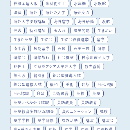
模擬国連大阪
歯科衛生士
水危機
水族館
法律
海外
海外の大学
海外交流
海外大学受験講座
海外留学
海外研修
渡航
災害
特別講師
玉入れ
環境問題
生きがい
生きた英語
生徒会
生徒会役員選挙
留学
直木賞
短期留学
石垣
石田三成
研修
研修会
研修旅行
社会貢献
神奈川歯科大学
稲佐山
立命館アジア太平洋大学
竹内義博
第七波
綱引き
総合型推薦入試
総合型選抜入試
緩和
美術
翻訳
自己理解
自己認識
自習
芸術鑑賞
英検
英語
英語レベル分け試験
英語教員
英語教育
英語教育実施状況調査
褒めニケーション
試験
語学学校
語学研修
課外活動
講演
講演会
賤ヶ岳の七本槍
通訳
進学
進路
進路指導