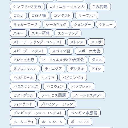
ケンブリッジ英検
コミュニケーション力
ごみ問題
コロナ
コロナ禍
コンテスト
サーフィン
サッカーコーチ
シーカヤック
ジェンダー
シドニー
スキー
スキー研修
スクーリング
ストーリーテリング・コンテスト
ストレス
スノボ
スピーチコンテスト
スペイン語
スポーツ大会
セレッソ大阪
ソーシャルメディア研究会
ダンス
ダンスレッスン
チュニジア
デジタル
ドイツ
ドッジボール
トラウマ
バイロンベイ
ハウステンボス
ハロウィン
パンフレット
ピクトグラム
フードロス問題
フィールドスタディ
フィンランド
プレゼンテーション
プレゼンテーションコンテスト
ペンギン水族館
ホームステイ
ホームルーム
ボーンマス