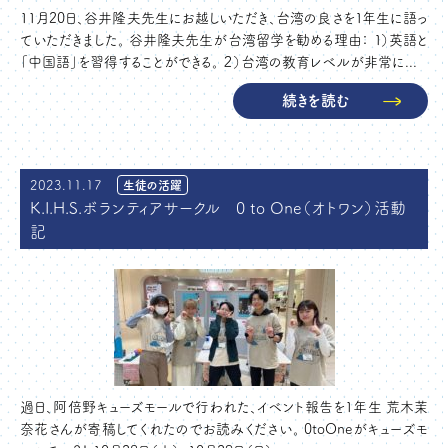
11月20日、谷井隆夫先生にお越しいただき、台湾の良さを１年生に語っ
ていただきました。 谷井隆夫先生が台湾留学を勧める理由： １）英語と
「中国語」を習得することができる。 ２）台湾の教育レベルが非常に...
続きを読む
2023.11.17
生徒の活躍
K.I.H.S.ボランティアサークル 0 to One（オトワン）活動
記
過日、阿倍野キューズモールで行われた、イベント報告を1年生 荒木茉
奈花さんが寄稿してくれたのでお読みください。 0toOneがキューズモ