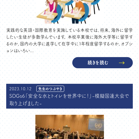
実践的な英語・国際教育を実施している本校では、将来、海外に留学
したい生徒が多数学んでいます。 本校卒業後に海外大学等に留学す
るのか、国内の大学に進学して在学中に１年程度留学するのか、オプシ
ョンはいろい...
続きを読む
2023.10.12
先生のつぶやき
SDGs6「安全な水とトイレを世界中に！」-模擬国連大会で
取り上げました-