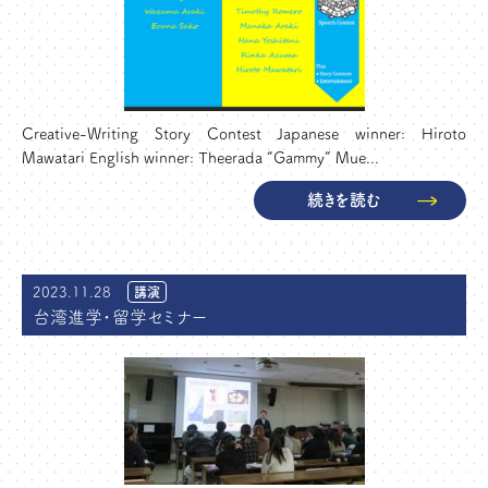
Creative-Writing Story Contest Japanese winner: Hiroto
Mawatari English winner: Theerada “Gammy” Mue...
続きを読む
2023.11.28
講演
台湾進学・留学セミナー