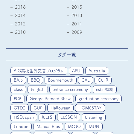
2016
2015
2014
2013
2012
2011
2010
2009
タグ一覧
AIG高校生外交官プログラム
APU
Australia
BA.5
BBQ
Bournemouth
CAE
CEFR
class
English
entrance ceremony
estar動詞
FCE
George Bernard Shaw
graduation ceremony
GTEC
GUP
Halloween
HOMESTAY
HSDJapan
IELTS
LESSON
Listening
London
Manual Rios
MOJO
MUN