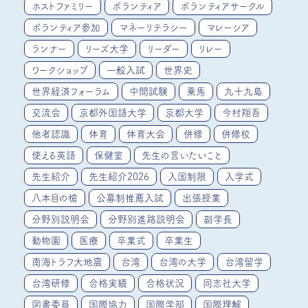
ホストファミリー
ボランティア
ボランティアサークル
ボランティア参加
マネーリテラシー
マレーシア
ランナー
リーズ大学
リーダー
リレー
ワークショップ
一般入試
世界史
世界経済フォーラム
中間試験
乗馬
九十九島
交流会
京都外国語大学
京都大学
今村翔吾
他者認識
体育
体育大会
併修
併修校
使える英語
保健室
先生の言いたいこと
先生紹介
先生紹介2026
入国制限
入学式
八本目の槍
公募制推薦入試
出張授業
分野別説明会
分野別進路説明会
副学長
動物園
医療
卒業式
卒業生
南海トラフ大地震
台湾
台湾の大学
台湾留学
台湾研修
合格実績
合格状況
同志社大学
図書委員
国際協力
国際学部
国際理解