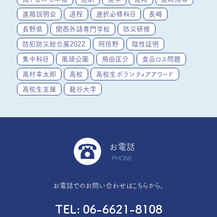
進路説明会
道程
選択必修科目
長崎
長野県
関西外語専門学校
防災研修
防犯防災総合展2022
阿倍野
陰性証明
集中科目
風頭公園
飛田匡介
食品ロス問題
高村幸太郎
高校
高校生ボランティアアワード
高校生支援
龍谷大学
お電話
PHONE
お電話でのお問い合わせはこちらから。
TEL
06-6621-8108