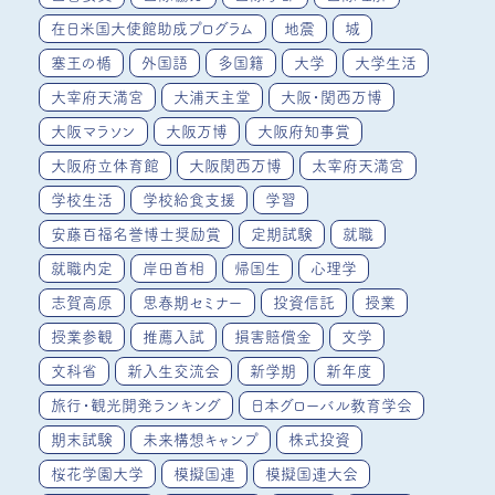
在日米国大使館助成プログラム
地震
城
塞王の楯
外国語
多国籍
大学
大学生活
大宰府天満宮
大浦天主堂
大阪・関西万博
大阪マラソン
大阪万博
大阪府知事賞
大阪府立体育館
大阪関西万博
太宰府天満宮
学校生活
学校給食支援
学習
安藤百福名誉博士奨励賞
定期試験
就職
就職内定
岸田首相
帰国生
心理学
志賀高原
思春期セミナー
投資信託
授業
授業参観
推薦入試
損害賠償金
文学
文科省
新入生交流会
新学期
新年度
旅行・観光開発ランキング
日本グローバル教育学会
期末試験
未来構想キャンプ
株式投資
桜花学園大学
模擬国連
模擬国連大会