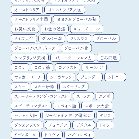
インテックス大阪
エディオンアリーナ大阪
オーストラリア
オーストラリア入国
オーストラリア出国
おおさかグローバル塾
お笑い文化
お金の勉強
キューズモール
クイズ大会
グラバー園
クリスマス
グローバル
グローバルスタディーズ
グローバル化
ケンブリッジ英検
コミュニケーション力
ごみ問題
コロナ
コロナ禍
コンテスト
サーフィン
サッカーコーチ
シーカヤック
ジェンダー
シドニー
スキー
スキー研修
スクーリング
ストーリーテリング・コンテスト
ストレス
スノボ
スピーチコンテスト
スペイン語
スポーツ大会
セレッソ大阪
ソーシャルメディア研究会
ダンス
ダンスレッスン
チュニジア
デジタル
ドイツ
ドッジボール
トラウマ
バイロンベイ