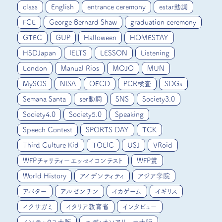
class
English
entrance ceremony
estar動詞
FCE
George Bernard Shaw
graduation ceremony
GTEC
GUP
Halloween
HOMESTAY
HSDJapan
IELTS
LESSON
Listening
London
Manual Rios
MOJO
MUN
MySOS
NISA
OECD
PCR検査
SDGs
Semana Santa
ser動詞
SNS
Society3.0
Society4.0
Society5.0
Speaking
Speech Contest
SPORTS DAY
TCK
Third Culture Kid
TOEIC
USJ
VRoid
WFPチャリティーエッセイコンテスト
WFP賞
World History
アイデンティティ
アジア学院
アバター
アルゼンチン
イカゲーム
イギリス
イクサガミ
イタリア教育省
インタビュー