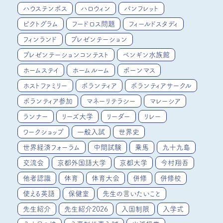
ハウステンボス
ハロウィン
パンフレット
ピクトグラム
フードロス問題
フィールドスタディ
フィンランド
プレゼンテーション
プレゼンテーションコンテスト
ペンギン水族館
ホームステイ
ホームルーム
ボーンマス
ホストファミリー
ボランティア
ボランティアサークル
ボランティア参加
マネーリテラシー
マレーシア
ランナー
リーズ大学
リーダー
リレー
ワークショップ
一般入試
世界史
世界経済フォーラム
中間試験
乗馬
九十九島
交流会
京都外国語大学
京都大学
今村翔吾
他者認識
体育
体育大会
併修
併修校
使える英語
保健室
先生の言いたいこと
先生紹介
先生紹介2026
入国制限
入学式