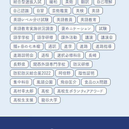
総合型選抜入試
緩和
美術
翻訳
自己理解
自己認識
自習
芸術鑑賞
英検
英語
英語レベル分け試験
英語教員
英語教育
英語教育実施状況調査
褒めニケーション
試験
語学学校
語学研修
課外活動
講演
講演会
賤ヶ岳の七本槍
通訳
進学
進路
進路指導
進路説明会
道程
選択必修科目
長崎
長野県
関西外語専門学校
防災研修
防犯防災総合展2022
阿倍野
陰性証明
集中科目
風頭公園
飛田匡介
食品ロス問題
高村幸太郎
高校
高校生ボランティアアワード
高校生支援
龍谷大学