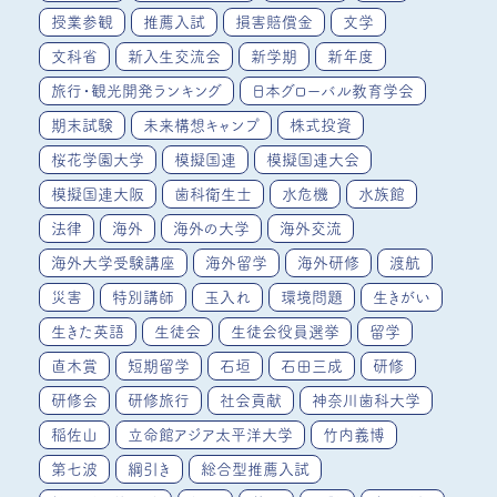
授業参観
推薦入試
損害賠償金
文学
文科省
新入生交流会
新学期
新年度
旅行・観光開発ランキング
日本グローバル教育学会
期末試験
未来構想キャンプ
株式投資
桜花学園大学
模擬国連
模擬国連大会
模擬国連大阪
歯科衛生士
水危機
水族館
法律
海外
海外の大学
海外交流
海外大学受験講座
海外留学
海外研修
渡航
災害
特別講師
玉入れ
環境問題
生きがい
生きた英語
生徒会
生徒会役員選挙
留学
直木賞
短期留学
石垣
石田三成
研修
研修会
研修旅行
社会貢献
神奈川歯科大学
稲佐山
立命館アジア太平洋大学
竹内義博
第七波
綱引き
総合型推薦入試