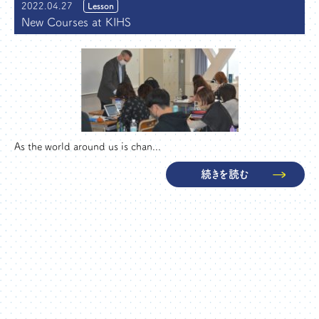
2022.04.27
Lesson
New Courses at KIHS
As the world around us is chan...
続きを読む