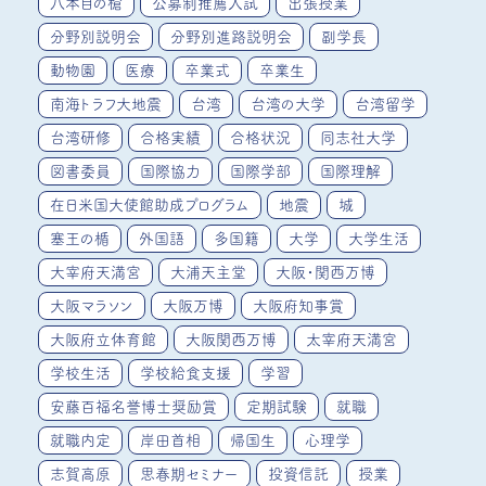
八本目の槍
公募制推薦入試
出張授業
分野別説明会
分野別進路説明会
副学長
動物園
医療
卒業式
卒業生
南海トラフ大地震
台湾
台湾の大学
台湾留学
台湾研修
合格実績
合格状況
同志社大学
図書委員
国際協力
国際学部
国際理解
在日米国大使館助成プログラム
地震
城
塞王の楯
外国語
多国籍
大学
大学生活
大宰府天満宮
大浦天主堂
大阪・関西万博
大阪マラソン
大阪万博
大阪府知事賞
大阪府立体育館
大阪関西万博
太宰府天満宮
学校生活
学校給食支援
学習
安藤百福名誉博士奨励賞
定期試験
就職
就職内定
岸田首相
帰国生
心理学
志賀高原
思春期セミナー
投資信託
授業