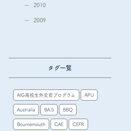
2010
2009
タグ一覧
AIG高校生外交官プログラム
APU
Australia
BA.5
BBQ
Bournemouth
CAE
CEFR