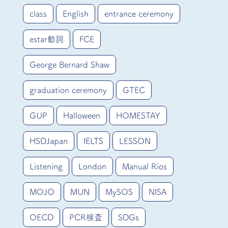
class
English
entrance ceremony
estar動詞
FCE
George Bernard Shaw
graduation ceremony
GTEC
GUP
Halloween
HOMESTAY
HSDJapan
IELTS
LESSON
Listening
London
Manual Rios
MOJO
MUN
MySOS
NISA
OECD
PCR検査
SDGs