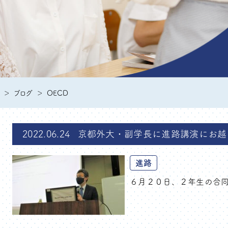
ブログ
OECD
2022.06.24
京都外大・副学長に進路講演にお越
進路
６月２０日、２年生の合同