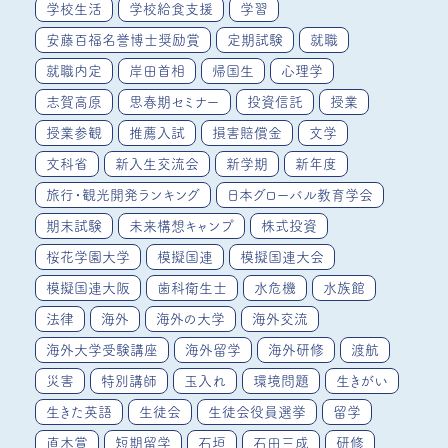
学校生活
学校給食支援
学習
安藤百福名誉博士奨励賞
定期試験
就職
就職内定
岸田首相
帰国生
心理学
志賀高原
思春期セミナー
投資信託
授業
授業参観
推薦入試
損害賠償金
文学
文科省
新入生交流会
新学期
新年度
旅行・観光開発ランキング
日本グローバル教育学会
期末試験
未来構想キャンプ
株式投資
桜花学園大学
模擬国連
模擬国連大会
模擬国連大阪
歯科衛生士
水危機
水族館
法律
海外
海外の大学
海外交流
海外大学受験講座
海外留学
海外研修
渡航
災害
特別講師
玉入れ
環境問題
生きがい
生きた英語
生徒会
生徒会役員選挙
留学
直木賞
短期留学
石垣
石田三成
研修