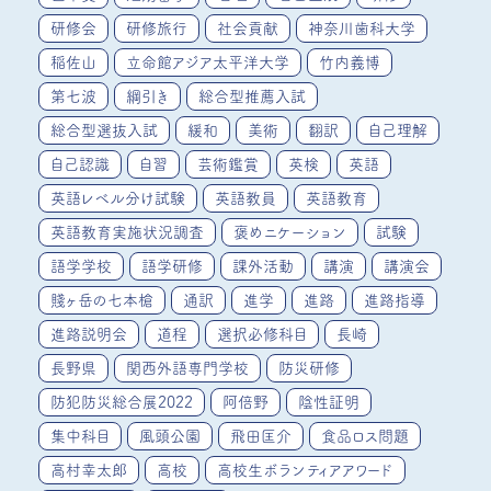
研修会
研修旅行
社会貢献
神奈川歯科大学
稲佐山
立命館アジア太平洋大学
竹内義博
第七波
綱引き
総合型推薦入試
総合型選抜入試
緩和
美術
翻訳
自己理解
自己認識
自習
芸術鑑賞
英検
英語
英語レベル分け試験
英語教員
英語教育
英語教育実施状況調査
褒めニケーション
試験
語学学校
語学研修
課外活動
講演
講演会
賤ヶ岳の七本槍
通訳
進学
進路
進路指導
進路説明会
道程
選択必修科目
長崎
長野県
関西外語専門学校
防災研修
防犯防災総合展2022
阿倍野
陰性証明
集中科目
風頭公園
飛田匡介
食品ロス問題
高村幸太郎
高校
高校生ボランティアアワード