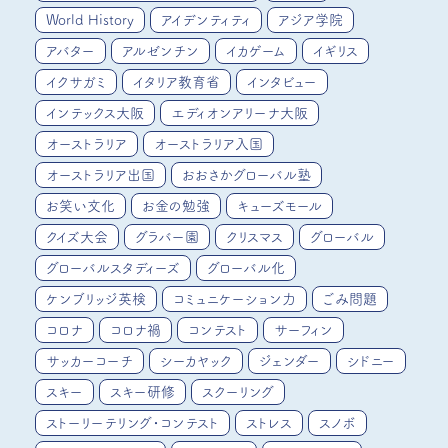
World History
アイデンティティ
アジア学院
アバター
アルゼンチン
イカゲーム
イギリス
イクサガミ
イタリア教育省
インタビュー
インテックス大阪
エディオンアリーナ大阪
オーストラリア
オーストラリア入国
オーストラリア出国
おおさかグローバル塾
お笑い文化
お金の勉強
キューズモール
クイズ大会
グラバー園
クリスマス
グローバル
グローバルスタディーズ
グローバル化
ケンブリッジ英検
コミュニケーション力
ごみ問題
コロナ
コロナ禍
コンテスト
サーフィン
サッカーコーチ
シーカヤック
ジェンダー
シドニー
スキー
スキー研修
スクーリング
ストーリーテリング・コンテスト
ストレス
スノボ