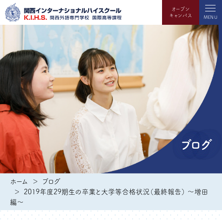
オープン
キャンパス
MENU
ブログ
ホーム
ブログ
2019年度29期生の卒業と大学等合格状況（最終報告） ～増田
編～