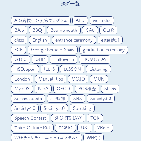
タグ一覧
AIG高校生外交官プログラム
APU
Australia
BA.5
BBQ
Bournemouth
CAE
CEFR
class
English
entrance ceremony
estar動詞
FCE
George Bernard Shaw
graduation ceremony
GTEC
GUP
Halloween
HOMESTAY
HSDJapan
IELTS
LESSON
Listening
London
Manual Rios
MOJO
MUN
MySOS
NISA
OECD
PCR検査
SDGs
Semana Santa
ser動詞
SNS
Society3.0
Society4.0
Society5.0
Speaking
Speech Contest
SPORTS DAY
TCK
Third Culture Kid
TOEIC
USJ
VRoid
WFPチャリティーエッセイコンテスト
WFP賞