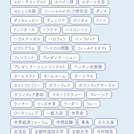
スピーチコンテスト
スペイン語
スポーツ大会
セレッソ大阪
ソーシャルメディア研究会
ダンス
ダンスレッスン
チュニジア
デジタル
ドイツ
ドッジボール
トラウマ
バイロンベイ
ハウステンボス
ハロウィン
パンフレット
ピクトグラム
フードロス問題
フィールドスタディ
フィンランド
プレゼンテーション
プレゼンテーションコンテスト
ペンギン水族館
ホームステイ
ホームルーム
ボーンマス
ホストファミリー
ボランティア
ボランティアサークル
ボランティア参加
マネーリテラシー
マレーシア
ランナー
リーズ大学
リーダー
リレー
ワークショップ
一般入試
世界史
世界経済フォーラム
中間試験
乗馬
九十九島
交流会
京都外国語大学
京都大学
今村翔吾