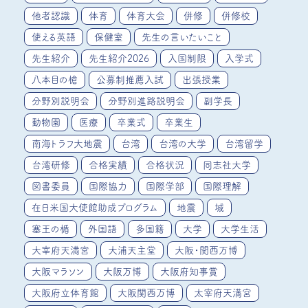
他者認識
体育
体育大会
併修
併修校
使える英語
保健室
先生の言いたいこと
先生紹介
先生紹介2026
入国制限
入学式
八本目の槍
公募制推薦入試
出張授業
分野別説明会
分野別進路説明会
副学長
動物園
医療
卒業式
卒業生
南海トラフ大地震
台湾
台湾の大学
台湾留学
台湾研修
合格実績
合格状況
同志社大学
図書委員
国際協力
国際学部
国際理解
在日米国大使館助成プログラム
地震
城
塞王の楯
外国語
多国籍
大学
大学生活
大宰府天満宮
大浦天主堂
大阪・関西万博
大阪マラソン
大阪万博
大阪府知事賞
大阪府立体育館
大阪関西万博
太宰府天満宮