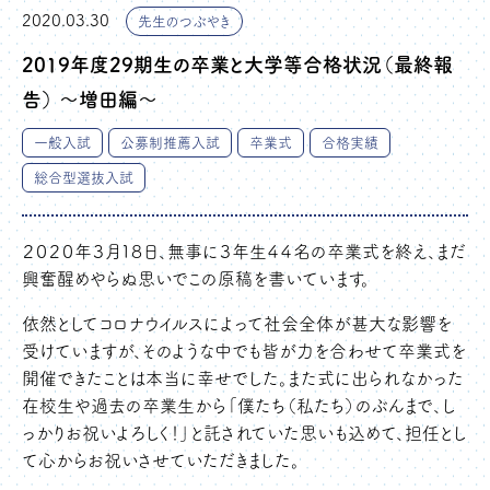
2020.03.30
先生のつぶやき
2019年度29期生の卒業と大学等合格状況（最終報
告） ～増田編～
一般入試
公募制推薦入試
卒業式
合格実績
総合型選抜入試
２０２０年３月１８日、無事に３年生４４名の卒業式を終え、まだ
興奮醒めやらぬ思いでこの原稿を書いています。
依然としてコロナウイルスによって社会全体が甚大な影響を
受けていますが、そのような中でも皆が力を合わせて卒業式を
開催できたことは本当に幸せでした。また式に出られなかった
在校生や過去の卒業生から「僕たち（私たち）のぶんまで、し
っかりお祝いよろしく！」と託されていた思いも込めて、担任とし
て心からお祝いさせていただきました。