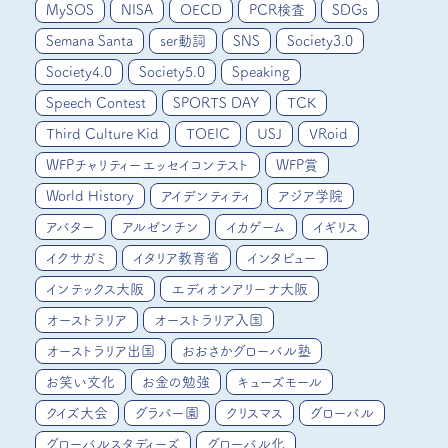
MySOS
NISA
OECD
PCR検査
SDGs
Semana Santa
ser動詞
SNS
Society3.0
Society4.0
Society5.0
Speaking
Speech Contest
SPORTS DAY
TCK
Third Culture Kid
TOEIC
USJ
VRoid
WFPチャリティーエッセイコンテスト
WFP賞
World History
アイデンティティ
アジア学院
アバター
アルゼンチン
イカゲーム
イギリス
イクサガミ
イタリア教育省
インタビュー
インテックス大阪
エディオンアリーナ大阪
オーストラリア
オーストラリア入国
オーストラリア出国
おおさかグローバル塾
お笑い文化
お金の勉強
キューズモール
クイズ大会
グラバー園
クリスマス
グローバル
グローバルスタディーズ
グローバル化