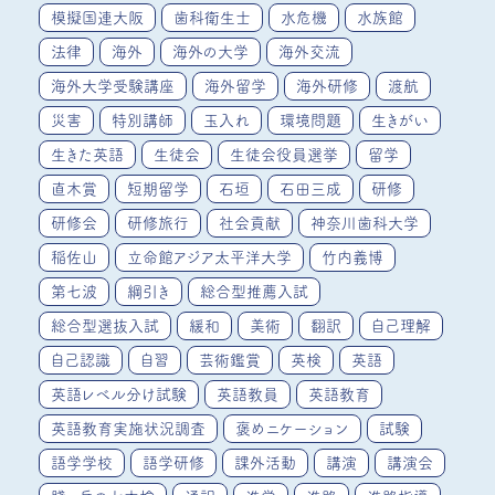
模擬国連大阪
歯科衛生士
水危機
水族館
法律
海外
海外の大学
海外交流
海外大学受験講座
海外留学
海外研修
渡航
災害
特別講師
玉入れ
環境問題
生きがい
生きた英語
生徒会
生徒会役員選挙
留学
直木賞
短期留学
石垣
石田三成
研修
研修会
研修旅行
社会貢献
神奈川歯科大学
稲佐山
立命館アジア太平洋大学
竹内義博
第七波
綱引き
総合型推薦入試
総合型選抜入試
緩和
美術
翻訳
自己理解
自己認識
自習
芸術鑑賞
英検
英語
英語レベル分け試験
英語教員
英語教育
英語教育実施状況調査
褒めニケーション
試験
語学学校
語学研修
課外活動
講演
講演会