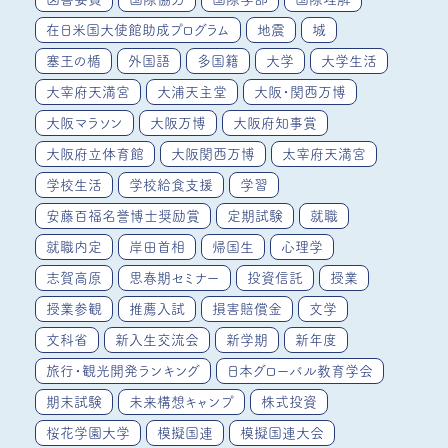
在日米国大使館助成プログラム
地震
城
塞王の楯
外国語
多国籍
大学
大学生活
大宰府天満宮
大浦天主堂
大阪・関西万博
大阪マラソン
大阪万博
大阪府知事賞
大阪府立体育館
大阪関西万博
太宰府天満宮
学校生活
学校給食支援
学習
安藤百福名誉博士奨励賞
定期試験
就職
就職内定
岸田首相
帰国生
心理学
志賀高原
思春期セミナー
投資信託
授業
授業参観
推薦入試
損害賠償金
文学
文科省
新入生交流会
新学期
新年度
旅行・観光開発ランキング
日本グローバル教育学会
期末試験
未来構想キャンプ
株式投資
桜花学園大学
模擬国連
模擬国連大会