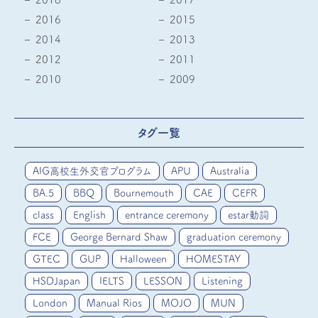
2016
2015
2014
2013
2012
2011
2010
2009
タグ一覧
AIG高校生外交官プログラム
APU
Australia
BA.5
BBQ
Bournemouth
CAE
CEFR
class
English
entrance ceremony
estar動詞
FCE
George Bernard Shaw
graduation ceremony
GTEC
GUP
Halloween
HOMESTAY
HSDJapan
IELTS
LESSON
Listening
London
Manual Rios
MOJO
MUN