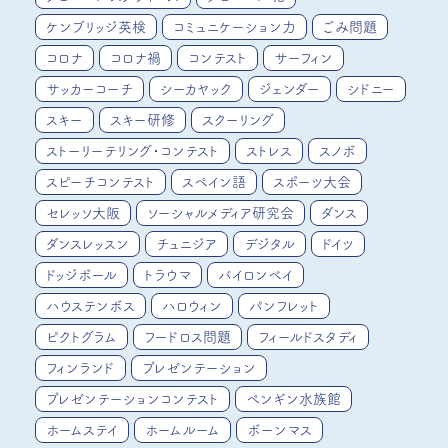
ケンブリッジ英検
コミュニケーション力
ごみ問題
コロナ
コロナ禍
コンテスト
サーフィン
サッカーコーチ
シーカヤック
ジェンダー
シドニー
スキー
スキー研修
スクーリング
ストーリーテリング・コンテスト
ストレス
スノボ
スピーチコンテスト
スペイン語
スポーツ大会
セレッソ大阪
ソーシャルメディア研究会
ダンス
ダンスレッスン
チュニジア
デジタル
ドイツ
ドッジボール
トラウマ
バイロンベイ
ハウステンボス
ハロウィン
パンフレット
ピクトグラム
フードロス問題
フィールドスタディ
フィンランド
プレゼンテーション
プレゼンテーションコンテスト
ペンギン水族館
ホームステイ
ホームルーム
ボーンマス