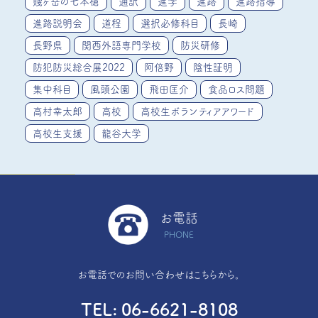
賤ヶ岳の七本槍
通訳
進学
進路
進路指導
進路説明会
道程
選択必修科目
長崎
長野県
関西外語専門学校
防災研修
防犯防災総合展2022
阿倍野
陰性証明
集中科目
風頭公園
飛田匡介
食品ロス問題
高村幸太郎
高校
高校生ボランティアアワード
高校生支援
龍谷大学
お電話
PHONE
お電話でのお問い合わせはこちらから。
TEL
06-6621-8108