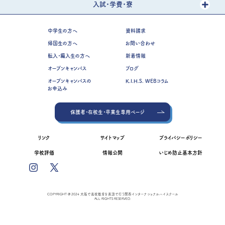
入試・学費・寮
中学生の方へ
資料請求
帰国生の方へ
お問い合わせ
転入・編入生の方へ
新着情報
オープンキャンパス
ブログ
オープンキャンパスの
K.I.H.S. WEBコラム
お申込み
保護者・在校生・卒業生専用ページ
リンク
サイトマップ
プライバシーポリシー
学校評価
情報公開
いじめ防止基本方針
COPYRIGHT @ 2024 大阪で高校教育を英語で行う関西インターナショナルハイスクール
ALL RIGHTS RESERVED.