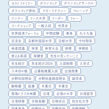
ホストファミリー
ボランティア
ボランティアサークル
ボランティア参加
マネーリテラシー
マレーシア
ランナー
リーズ大学
リーダー
リレー
ワークショップ
一般入試
世界史
世界経済フォーラム
中間試験
乗馬
九十九島
交流会
京都外国語大学
京都大学
今村翔吾
他者認識
体育
体育大会
併修
併修校
使える英語
保健室
先生の言いたいこと
先生紹介
先生紹介2026
入国制限
入学式
八本目の槍
公募制推薦入試
出張授業
分野別説明会
分野別進路説明会
副学長
動物園
医療
卒業式
卒業生
南海トラフ大地震
台湾
台湾の大学
台湾留学
台湾研修
合格実績
合格状況
同志社大学
図書委員
国際協力
国際学部
国際理解