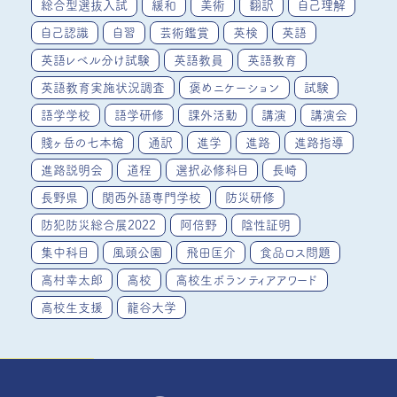
総合型選抜入試
緩和
美術
翻訳
自己理解
自己認識
自習
芸術鑑賞
英検
英語
英語レベル分け試験
英語教員
英語教育
英語教育実施状況調査
褒めニケーション
試験
語学学校
語学研修
課外活動
講演
講演会
賤ヶ岳の七本槍
通訳
進学
進路
進路指導
進路説明会
道程
選択必修科目
長崎
長野県
関西外語専門学校
防災研修
防犯防災総合展2022
阿倍野
陰性証明
集中科目
風頭公園
飛田匡介
食品ロス問題
高村幸太郎
高校
高校生ボランティアアワード
高校生支援
龍谷大学