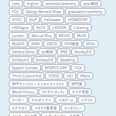
class
English
entrance ceremony
estar動詞
FCE
George Bernard Shaw
graduation ceremony
GTEC
GUP
Halloween
HOMESTAY
HSDJapan
IELTS
LESSON
Listening
London
Manual Rios
MOJO
MUN
MySOS
NISA
OECD
PCR検査
SDGs
Semana Santa
ser動詞
SNS
Society3.0
Society4.0
Society5.0
Speaking
Speech Contest
SPORTS DAY
TCK
Third Culture Kid
TOEIC
USJ
VRoid
WFPチャリティーエッセイコンテスト
WFP賞
World History
アイデンティティ
アジア学院
アバター
アルゼンチン
イカゲーム
イギリス
イクサガミ
イタリア教育省
インタビュー