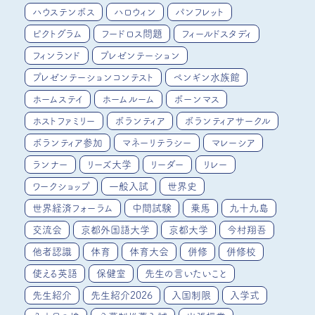
ハウステンボス
ハロウィン
パンフレット
ピクトグラム
フードロス問題
フィールドスタディ
フィンランド
プレゼンテーション
プレゼンテーションコンテスト
ペンギン水族館
ホームステイ
ホームルーム
ボーンマス
ホストファミリー
ボランティア
ボランティアサークル
ボランティア参加
マネーリテラシー
マレーシア
ランナー
リーズ大学
リーダー
リレー
ワークショップ
一般入試
世界史
世界経済フォーラム
中間試験
乗馬
九十九島
交流会
京都外国語大学
京都大学
今村翔吾
他者認識
体育
体育大会
併修
併修校
使える英語
保健室
先生の言いたいこと
先生紹介
先生紹介2026
入国制限
入学式