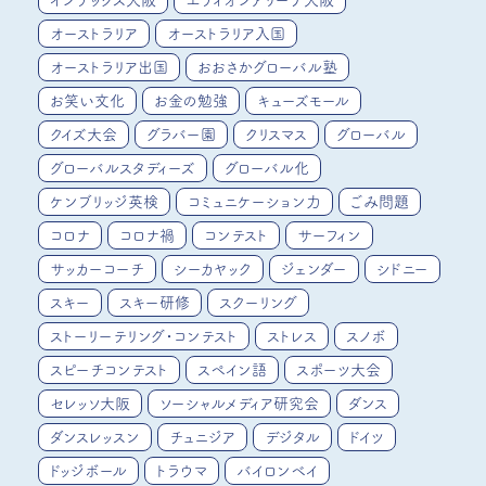
インテックス大阪
エディオンアリーナ大阪
オーストラリア
オーストラリア入国
オーストラリア出国
おおさかグローバル塾
お笑い文化
お金の勉強
キューズモール
クイズ大会
グラバー園
クリスマス
グローバル
グローバルスタディーズ
グローバル化
ケンブリッジ英検
コミュニケーション力
ごみ問題
コロナ
コロナ禍
コンテスト
サーフィン
サッカーコーチ
シーカヤック
ジェンダー
シドニー
スキー
スキー研修
スクーリング
ストーリーテリング・コンテスト
ストレス
スノボ
スピーチコンテスト
スペイン語
スポーツ大会
セレッソ大阪
ソーシャルメディア研究会
ダンス
ダンスレッスン
チュニジア
デジタル
ドイツ
ドッジボール
トラウマ
バイロンベイ