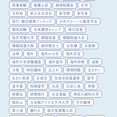
授業参観
推薦入試
損害賠償金
文学
文科省
新入生交流会
新学期
新年度
旅行・観光開発ランキング
日本グローバル教育学会
期末試験
未来構想キャンプ
株式投資
桜花学園大学
模擬国連
模擬国連大会
模擬国連大阪
歯科衛生士
水危機
水族館
法律
海外
海外の大学
海外交流
海外大学受験講座
海外留学
海外研修
渡航
災害
特別講師
玉入れ
環境問題
生きがい
生きた英語
生徒会
生徒会役員選挙
留学
直木賞
短期留学
石垣
石田三成
研修
研修会
研修旅行
社会貢献
神奈川歯科大学
稲佐山
立命館アジア太平洋大学
竹内義博
第七波
綱引き
総合型推薦入試