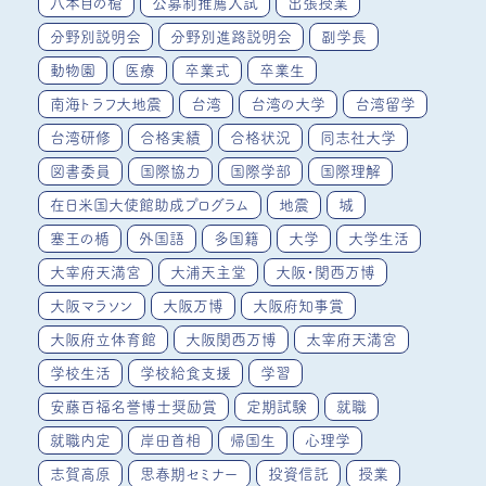
八本目の槍
公募制推薦入試
出張授業
分野別説明会
分野別進路説明会
副学長
動物園
医療
卒業式
卒業生
南海トラフ大地震
台湾
台湾の大学
台湾留学
台湾研修
合格実績
合格状況
同志社大学
図書委員
国際協力
国際学部
国際理解
在日米国大使館助成プログラム
地震
城
塞王の楯
外国語
多国籍
大学
大学生活
大宰府天満宮
大浦天主堂
大阪・関西万博
大阪マラソン
大阪万博
大阪府知事賞
大阪府立体育館
大阪関西万博
太宰府天満宮
学校生活
学校給食支援
学習
安藤百福名誉博士奨励賞
定期試験
就職
就職内定
岸田首相
帰国生
心理学
志賀高原
思春期セミナー
投資信託
授業