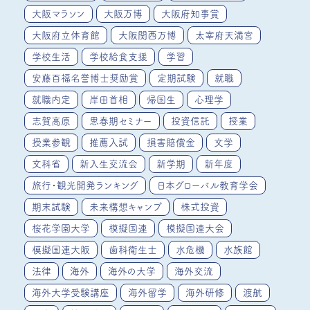
大阪マラソン
大阪万博
大阪府知事賞
大阪府立体育館
大阪関西万博
太宰府天満宮
学校生活
学校給食支援
学習
安藤百福名誉博士奨励賞
定期試験
就職
就職内定
岸田首相
帰国生
心理学
志賀高原
思春期セミナー
投資信託
授業
授業参観
推薦入試
損害賠償金
文学
文科省
新入生交流会
新学期
新年度
旅行・観光開発ランキング
日本グローバル教育学会
期末試験
未来構想キャンプ
株式投資
桜花学園大学
模擬国連
模擬国連大会
模擬国連大阪
歯科衛生士
水危機
水族館
法律
海外
海外の大学
海外交流
海外大学受験講座
海外留学
海外研修
渡航