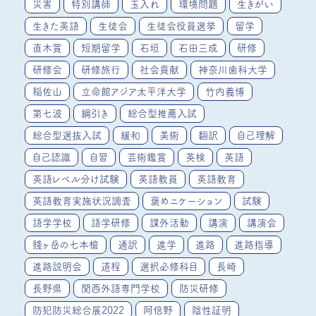
災害
特別講師
玉入れ
環境問題
生きがい
生きた英語
生徒会
生徒会役員選挙
留学
直木賞
短期留学
石垣
石田三成
研修
研修会
研修旅行
社会貢献
神奈川歯科大学
稲佐山
立命館アジア太平洋大学
竹内義博
第七波
綱引き
総合型推薦入試
総合型選抜入試
緩和
美術
翻訳
自己理解
自己認識
自習
芸術鑑賞
英検
英語
英語レベル分け試験
英語教員
英語教育
英語教育実施状況調査
褒めニケーション
試験
語学学校
語学研修
課外活動
講演
講演会
賤ヶ岳の七本槍
通訳
進学
進路
進路指導
進路説明会
道程
選択必修科目
長崎
長野県
関西外語専門学校
防災研修
防犯防災総合展2022
阿倍野
陰性証明