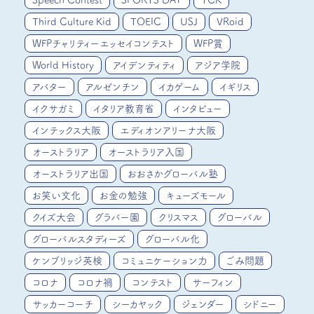
Speech Contest
SPORTS DAY
TCK
Third Culture Kid
TOEIC
USJ
VRoid
WFPチャリティーエッセイコンテスト
WFP賞
World History
アイデンティティ
アジア学院
アバター
アルゼンチン
イカゲーム
イギリス
イクサガミ
イタリア教育省
インタビュー
インテックス大阪
エディオンアリーナ大阪
オーストラリア
オーストラリア入国
オーストラリア出国
おおさかグローバル塾
お笑い文化
お金の勉強
キューズモール
クイズ大会
グラバー園
クリスマス
グローバル
グローバルスタディーズ
グローバル化
ケンブリッジ英検
コミュニケーション力
ごみ問題
コロナ
コロナ禍
コンテスト
サーフィン
サッカーコーチ
シーカヤック
ジェンダー
シドニー