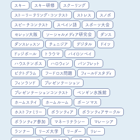
スキー
スキー研修
スクーリング
ストーリーテリング・コンテスト
ストレス
スノボ
スピーチコンテスト
スペイン語
スポーツ大会
セレッソ大阪
ソーシャルメディア研究会
ダンス
ダンスレッスン
チュニジア
デジタル
ドイツ
ドッジボール
トラウマ
バイロンベイ
ハウステンボス
ハロウィン
パンフレット
ピクトグラム
フードロス問題
フィールドスタディ
フィンランド
プレゼンテーション
プレゼンテーションコンテスト
ペンギン水族館
ホームステイ
ホームルーム
ボーンマス
ホストファミリー
ボランティア
ボランティアサークル
ボランティア参加
マネーリテラシー
マレーシア
ランナー
リーズ大学
リーダー
リレー