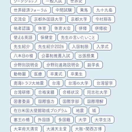
ワークショップ
一般入試
世界史
世界経済フォーラム
中間試験
乗馬
九十九島
交流会
京都外国語大学
京都大学
今村翔吾
他者認識
体育
体育大会
併修
併修校
使える英語
保健室
先生の言いたいこと
先生紹介
先生紹介2026
入国制限
入学式
八本目の槍
公募制推薦入試
出張授業
分野別説明会
分野別進路説明会
副学長
動物園
医療
卒業式
卒業生
南海トラフ大地震
台湾
台湾の大学
台湾留学
台湾研修
合格実績
合格状況
同志社大学
図書委員
国際協力
国際学部
国際理解
在日米国大使館助成プログラム
地震
城
塞王の楯
外国語
多国籍
大学
大学生活
大宰府天満宮
大浦天主堂
大阪・関西万博