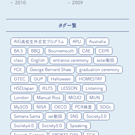
2010
2009
タグ一覧
AIG高校生外交官プログラム
APU
Australia
BA.5
BBQ
Bournemouth
CAE
CEFR
class
English
entrance ceremony
estar動詞
FCE
George Bernard Shaw
graduation ceremony
GTEC
GUP
Halloween
HOMESTAY
HSDJapan
IELTS
LESSON
Listening
London
Manual Rios
MOJO
MUN
MySOS
NISA
OECD
PCR検査
SDGs
Semana Santa
ser動詞
SNS
Society3.0
Society4.0
Society5.0
Speaking