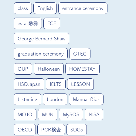
class
English
entrance ceremony
estar動詞
FCE
George Bernard Shaw
graduation ceremony
GTEC
GUP
Halloween
HOMESTAY
HSDJapan
IELTS
LESSON
Listening
London
Manual Rios
MOJO
MUN
MySOS
NISA
OECD
PCR検査
SDGs