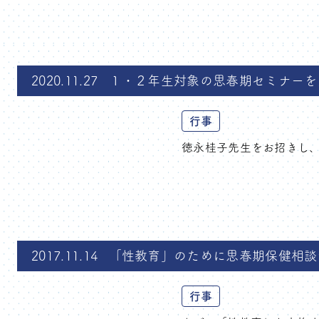
2020.11.27
１・２年生対象の思春期セミナーを
行事
徳永桂子先生をお招きし、
2017.11.14
「性教育」のために思春期保健相談
行事