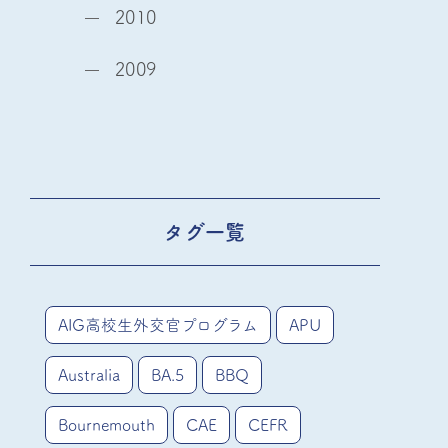
2010
2009
タグ一覧
AIG高校生外交官プログラム
APU
Australia
BA.5
BBQ
Bournemouth
CAE
CEFR