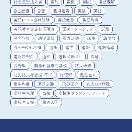
総合型選抜入試
緩和
美術
翻訳
自己理解
自己認識
自習
芸術鑑賞
英検
英語
英語レベル分け試験
英語教員
英語教育
英語教育実施状況調査
褒めニケーション
試験
語学学校
語学研修
課外活動
講演
講演会
賤ヶ岳の七本槍
通訳
進学
進路
進路指導
進路説明会
道程
選択必修科目
長崎
長野県
関西外語専門学校
防災研修
防犯防災総合展2022
阿倍野
陰性証明
集中科目
風頭公園
飛田匡介
食品ロス問題
高村幸太郎
高校
高校生ボランティアアワード
高校生支援
龍谷大学