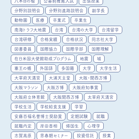
八本目の槍
公募制推薦入試
出張授業
分野別説明会
分野別進路説明会
副学長
動物園
医療
卒業式
卒業生
南海トラフ大地震
台湾
台湾の大学
台湾留学
台湾研修
合格実績
合格状況
同志社大学
図書委員
国際協力
国際学部
国際理解
在日米国大使館助成プログラム
地震
城
塞王の楯
外国語
多国籍
大学
大学生活
大宰府天満宮
大浦天主堂
大阪・関西万博
大阪マラソン
大阪万博
大阪府知事賞
大阪府立体育館
大阪関西万博
太宰府天満宮
学校生活
学校給食支援
学習
安藤百福名誉博士奨励賞
定期試験
就職
就職内定
岸田首相
帰国生
心理学
志賀高原
思春期セミナー
投資信託
授業