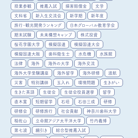
授業参観
推薦入試
損害賠償金
文学
文科省
新入生交流会
新学期
新年度
旅行・観光開発ランキング
日本グローバル教育学会
期末試験
未来構想キャンプ
株式投資
桜花学園大学
模擬国連
模擬国連大会
模擬国連大阪
歯科衛生士
水危機
水族館
法律
海外
海外の大学
海外交流
海外大学受験講座
海外留学
海外研修
渡航
災害
特別講師
玉入れ
環境問題
生きがい
生きた英語
生徒会
生徒会役員選挙
留学
直木賞
短期留学
石垣
石田三成
研修
研修会
研修旅行
社会貢献
神奈川歯科大学
稲佐山
立命館アジア太平洋大学
竹内義博
第七波
綱引き
総合型推薦入試