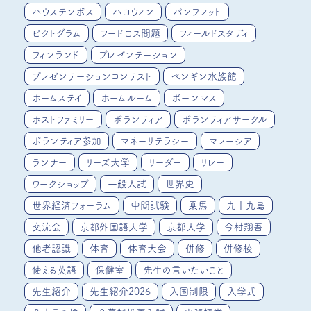
ハウステンボス
ハロウィン
パンフレット
ピクトグラム
フードロス問題
フィールドスタディ
フィンランド
プレゼンテーション
プレゼンテーションコンテスト
ペンギン水族館
ホームステイ
ホームルーム
ボーンマス
ホストファミリー
ボランティア
ボランティアサークル
ボランティア参加
マネーリテラシー
マレーシア
ランナー
リーズ大学
リーダー
リレー
ワークショップ
一般入試
世界史
世界経済フォーラム
中間試験
乗馬
九十九島
交流会
京都外国語大学
京都大学
今村翔吾
他者認識
体育
体育大会
併修
併修校
使える英語
保健室
先生の言いたいこと
先生紹介
先生紹介2026
入国制限
入学式