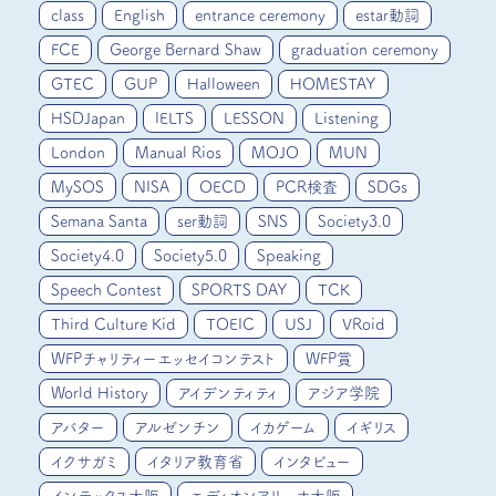
class
English
entrance ceremony
estar動詞
FCE
George Bernard Shaw
graduation ceremony
GTEC
GUP
Halloween
HOMESTAY
HSDJapan
IELTS
LESSON
Listening
London
Manual Rios
MOJO
MUN
MySOS
NISA
OECD
PCR検査
SDGs
Semana Santa
ser動詞
SNS
Society3.0
Society4.0
Society5.0
Speaking
Speech Contest
SPORTS DAY
TCK
Third Culture Kid
TOEIC
USJ
VRoid
WFPチャリティーエッセイコンテスト
WFP賞
World History
アイデンティティ
アジア学院
アバター
アルゼンチン
イカゲーム
イギリス
イクサガミ
イタリア教育省
インタビュー