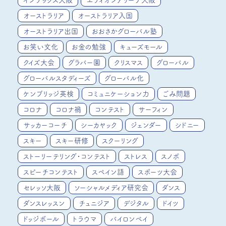
インテックス大阪
エディオンアリーナ大阪
オーストラリア
オーストラリア入国
オーストラリア出国
おおさかグローバル塾
お笑い文化
お金の勉強
キューズモール
クイズ大会
グラバー園
クリスマス
グローバル
グローバルスタディーズ
グローバル化
ケンブリッジ英検
コミュニケーション力
ごみ問題
コロナ
コロナ禍
コンテスト
サーフィン
サッカーコーチ
シーカヤック
ジェンダー
シドニー
スキー
スキー研修
スクーリング
ストーリーテリング・コンテスト
ストレス
スノボ
スピーチコンテスト
スペイン語
スポーツ大会
セレッソ大阪
ソーシャルメディア研究会
ダンス
ダンスレッスン
チュニジア
デジタル
ドイツ
ドッジボール
トラウマ
バイロンベイ