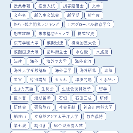
授業参観
推薦入試
損害賠償金
文学
文科省
新入生交流会
新学期
新年度
旅行・観光開発ランキング
日本グローバル教育学会
期末試験
未来構想キャンプ
株式投資
桜花学園大学
模擬国連
模擬国連大会
模擬国連大阪
歯科衛生士
水危機
水族館
法律
海外
海外の大学
海外交流
海外大学受験講座
海外留学
海外研修
渡航
災害
特別講師
玉入れ
環境問題
生きがい
生きた英語
生徒会
生徒会役員選挙
留学
直木賞
短期留学
石垣
石田三成
研修
研修会
研修旅行
社会貢献
神奈川歯科大学
稲佐山
立命館アジア太平洋大学
竹内義博
第七波
綱引き
総合型推薦入試