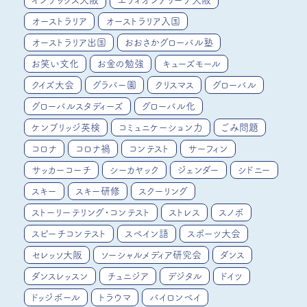
インテックス大阪
エディオンアリーナ大阪
オーストラリア
オーストラリア入国
オーストラリア出国
おおさかグローバル塾
お笑い文化
お金の勉強
キューズモール
クイズ大会
グラバー園
クリスマス
グローバル
グローバルスタディーズ
グローバル化
ケンブリッジ英検
コミュニケーション力
ごみ問題
コロナ
コロナ禍
コンテスト
サーフィン
サッカーコーチ
シーカヤック
ジェンダー
シドニー
スキー
スキー研修
スクーリング
ストーリーテリング・コンテスト
ストレス
スノボ
スピーチコンテスト
スペイン語
スポーツ大会
セレッソ大阪
ソーシャルメディア研究会
ダンス
ダンスレッスン
チュニジア
デジタル
ドイツ
ドッジボール
トラウマ
バイロンベイ