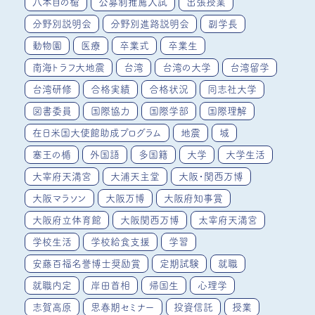
八本目の槍
公募制推薦入試
出張授業
分野別説明会
分野別進路説明会
副学長
動物園
医療
卒業式
卒業生
南海トラフ大地震
台湾
台湾の大学
台湾留学
台湾研修
合格実績
合格状況
同志社大学
図書委員
国際協力
国際学部
国際理解
在日米国大使館助成プログラム
地震
城
塞王の楯
外国語
多国籍
大学
大学生活
大宰府天満宮
大浦天主堂
大阪・関西万博
大阪マラソン
大阪万博
大阪府知事賞
大阪府立体育館
大阪関西万博
太宰府天満宮
学校生活
学校給食支援
学習
安藤百福名誉博士奨励賞
定期試験
就職
就職内定
岸田首相
帰国生
心理学
志賀高原
思春期セミナー
投資信託
授業