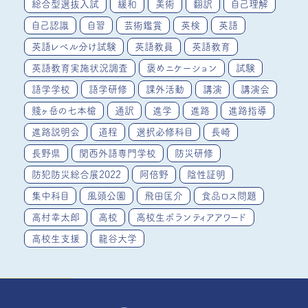
総合型選抜入試
緩和
美術
翻訳
自己理解
自己認識
自習
芸術鑑賞
英検
英語
英語レベル分け試験
英語教員
英語教育
英語教育実施状況調査
褒めニケーション
試験
語学学校
語学研修
課外活動
講演
講演会
賤ヶ岳の七本槍
通訳
進学
進路
進路指導
進路説明会
道程
選択必修科目
長崎
長野県
関西外語専門学校
防災研修
防犯防災総合展2022
阿倍野
陰性証明
集中科目
風頭公園
飛田匡介
食品ロス問題
高村幸太郎
高校
高校生ボランティアアワード
高校生支援
龍谷大学