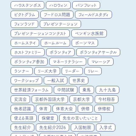
ハウステンボス
ハロウィン
パンフレット
ピクトグラム
フードロス問題
フィールドスタディ
フィンランド
プレゼンテーション
プレゼンテーションコンテスト
ペンギン水族館
ホームステイ
ホームルーム
ボーンマス
ホストファミリー
ボランティア
ボランティアサークル
ボランティア参加
マネーリテラシー
マレーシア
ランナー
リーズ大学
リーダー
リレー
ワークショップ
一般入試
世界史
世界経済フォーラム
中間試験
乗馬
九十九島
交流会
京都外国語大学
京都大学
今村翔吾
他者認識
体育
体育大会
併修
併修校
使える英語
保健室
先生の言いたいこと
先生紹介
先生紹介2026
入国制限
入学式