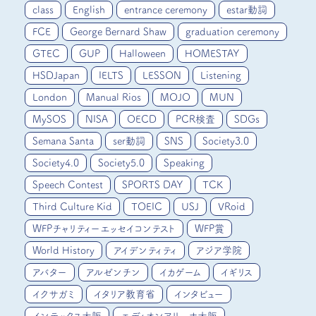
class
English
entrance ceremony
estar動詞
FCE
George Bernard Shaw
graduation ceremony
GTEC
GUP
Halloween
HOMESTAY
HSDJapan
IELTS
LESSON
Listening
London
Manual Rios
MOJO
MUN
MySOS
NISA
OECD
PCR検査
SDGs
Semana Santa
ser動詞
SNS
Society3.0
Society4.0
Society5.0
Speaking
Speech Contest
SPORTS DAY
TCK
Third Culture Kid
TOEIC
USJ
VRoid
WFPチャリティーエッセイコンテスト
WFP賞
World History
アイデンティティ
アジア学院
アバター
アルゼンチン
イカゲーム
イギリス
イクサガミ
イタリア教育省
インタビュー