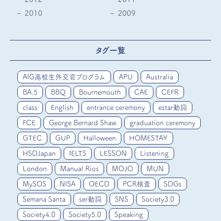
2010
2009
タグ一覧
AIG高校生外交官プログラム
APU
Australia
BA.5
BBQ
Bournemouth
CAE
CEFR
class
English
entrance ceremony
estar動詞
FCE
George Bernard Shaw
graduation ceremony
GTEC
GUP
Halloween
HOMESTAY
HSDJapan
IELTS
LESSON
Listening
London
Manual Rios
MOJO
MUN
MySOS
NISA
OECD
PCR検査
SDGs
Semana Santa
ser動詞
SNS
Society3.0
Society4.0
Society5.0
Speaking