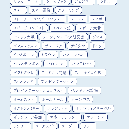
サッカーコーチ
シーカヤック
ジェンダー
シドニー
スキー
スキー研修
スクーリング
ストーリーテリング・コンテスト
ストレス
スノボ
スピーチコンテスト
スペイン語
スポーツ大会
セレッソ大阪
ソーシャルメディア研究会
ダンス
ダンスレッスン
チュニジア
デジタル
ドイツ
ドッジボール
トラウマ
バイロンベイ
ハウステンボス
ハロウィン
パンフレット
ピクトグラム
フードロス問題
フィールドスタディ
フィンランド
プレゼンテーション
プレゼンテーションコンテスト
ペンギン水族館
ホームステイ
ホームルーム
ボーンマス
ホストファミリー
ボランティア
ボランティアサークル
ボランティア参加
マネーリテラシー
マレーシア
ランナー
リーズ大学
リーダー
リレー