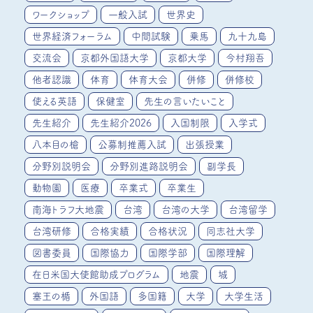
ワークショップ
一般入試
世界史
世界経済フォーラム
中間試験
乗馬
九十九島
交流会
京都外国語大学
京都大学
今村翔吾
他者認識
体育
体育大会
併修
併修校
使える英語
保健室
先生の言いたいこと
先生紹介
先生紹介2026
入国制限
入学式
八本目の槍
公募制推薦入試
出張授業
分野別説明会
分野別進路説明会
副学長
動物園
医療
卒業式
卒業生
南海トラフ大地震
台湾
台湾の大学
台湾留学
台湾研修
合格実績
合格状況
同志社大学
図書委員
国際協力
国際学部
国際理解
在日米国大使館助成プログラム
地震
城
塞王の楯
外国語
多国籍
大学
大学生活