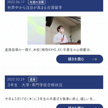
2022.06.17
生徒の活躍
世界中から注目が高まる台湾留学
進路指導の一環で、本校（略称KIHS、KI）卒業生の山根慶治...
続きを読む
2022.03.29
進路
３年生 大学・専門学校合格状況
今年も３月１７日（木）に３年生の卒業式を無事に終え、嬉しい気...