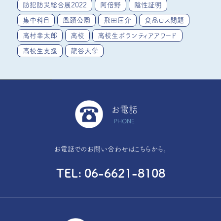
防犯防災総合展2022
阿倍野
陰性証明
集中科目
風頭公園
飛田匡介
食品ロス問題
高村幸太郎
高校
高校生ボランティアアワード
高校生支援
龍谷大学
お電話
PHONE
お電話でのお問い合わせはこちらから。
TEL
06-6621-8108