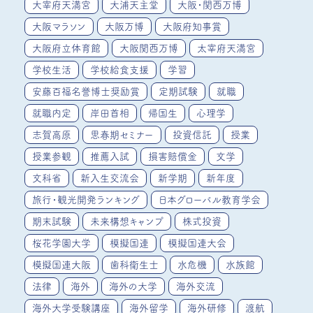
大宰府天満宮
大浦天主堂
大阪・関西万博
大阪マラソン
大阪万博
大阪府知事賞
大阪府立体育館
大阪関西万博
太宰府天満宮
学校生活
学校給食支援
学習
安藤百福名誉博士奨励賞
定期試験
就職
就職内定
岸田首相
帰国生
心理学
志賀高原
思春期セミナー
投資信託
授業
授業参観
推薦入試
損害賠償金
文学
文科省
新入生交流会
新学期
新年度
旅行・観光開発ランキング
日本グローバル教育学会
期末試験
未来構想キャンプ
株式投資
桜花学園大学
模擬国連
模擬国連大会
模擬国連大阪
歯科衛生士
水危機
水族館
法律
海外
海外の大学
海外交流
海外大学受験講座
海外留学
海外研修
渡航