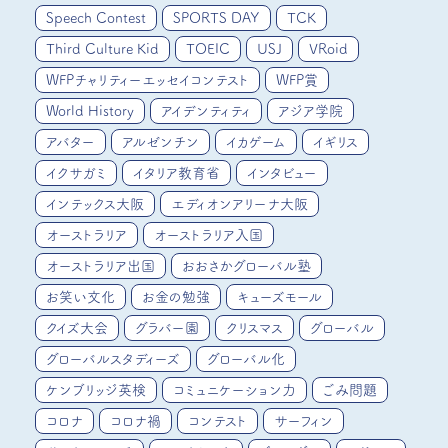
Speech Contest
SPORTS DAY
TCK
Third Culture Kid
TOEIC
USJ
VRoid
WFPチャリティーエッセイコンテスト
WFP賞
World History
アイデンティティ
アジア学院
アバター
アルゼンチン
イカゲーム
イギリス
イクサガミ
イタリア教育省
インタビュー
インテックス大阪
エディオンアリーナ大阪
オーストラリア
オーストラリア入国
オーストラリア出国
おおさかグローバル塾
お笑い文化
お金の勉強
キューズモール
クイズ大会
グラバー園
クリスマス
グローバル
グローバルスタディーズ
グローバル化
ケンブリッジ英検
コミュニケーション力
ごみ問題
コロナ
コロナ禍
コンテスト
サーフィン