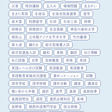
災害
特別講師
玉入れ
環境問題
生きがい
生きた英語
生徒会
生徒会役員選挙
留学
直木賞
短期留学
石垣
石田三成
研修
研修会
研修旅行
社会貢献
神奈川歯科大学
稲佐山
立命館アジア太平洋大学
竹内義博
第七波
綱引き
総合型推薦入試
総合型選抜入試
緩和
美術
翻訳
自己理解
自己認識
自習
芸術鑑賞
英検
英語
英語レベル分け試験
英語教員
英語教育
英語教育実施状況調査
褒めニケーション
試験
語学学校
語学研修
課外活動
講演
講演会
賤ヶ岳の七本槍
通訳
進学
進路
進路指導
進路説明会
道程
選択必修科目
長崎
長野県
関西外語専門学校
防災研修