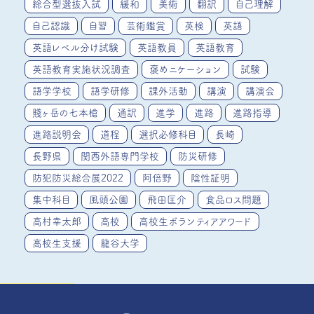
総合型選抜入試
緩和
美術
翻訳
自己理解
自己認識
自習
芸術鑑賞
英検
英語
英語レベル分け試験
英語教員
英語教育
英語教育実施状況調査
褒めニケーション
試験
語学学校
語学研修
課外活動
講演
講演会
賤ヶ岳の七本槍
通訳
進学
進路
進路指導
進路説明会
道程
選択必修科目
長崎
長野県
関西外語専門学校
防災研修
防犯防災総合展2022
阿倍野
陰性証明
集中科目
風頭公園
飛田匡介
食品ロス問題
高村幸太郎
高校
高校生ボランティアアワード
高校生支援
龍谷大学