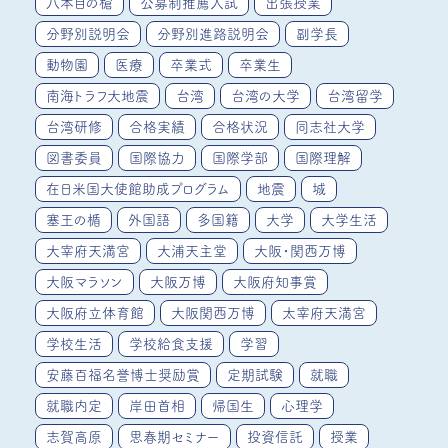
八本目の槍
公募制推薦入試
出張授業
分野別説明会
分野別進路説明会
副学長
動物園
医療
卒業式
卒業生
南海トラフ大地震
台湾
台湾の大学
台湾留学
台湾研修
合格実績
合格状況
同志社大学
図書委員
国際協力
国際学部
国際理解
在日米国大使館助成プログラム
地震
城
塞王の楯
外国語
多国籍
大学
大学生活
大宰府天満宮
大浦天主堂
大阪・関西万博
大阪マラソン
大阪万博
大阪府知事賞
大阪府立体育館
大阪関西万博
太宰府天満宮
学校生活
学校給食支援
学習
安藤百福名誉博士奨励賞
定期試験
就職
就職内定
岸田首相
帰国生
心理学
志賀高原
思春期セミナー
投資信託
授業