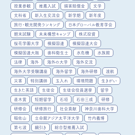
授業参観
推薦入試
損害賠償金
文学
文科省
新入生交流会
新学期
新年度
旅行・観光開発ランキング
日本グローバル教育学会
期末試験
未来構想キャンプ
株式投資
桜花学園大学
模擬国連
模擬国連大会
模擬国連大阪
歯科衛生士
水危機
水族館
法律
海外
海外の大学
海外交流
海外大学受験講座
海外留学
海外研修
渡航
災害
特別講師
玉入れ
環境問題
生きがい
生きた英語
生徒会
生徒会役員選挙
留学
直木賞
短期留学
石垣
石田三成
研修
研修会
研修旅行
社会貢献
神奈川歯科大学
稲佐山
立命館アジア太平洋大学
竹内義博
第七波
綱引き
総合型推薦入試