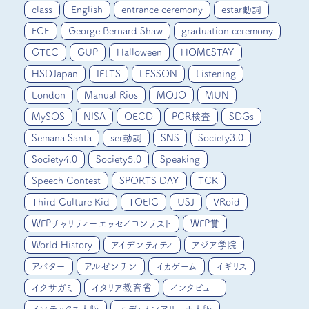
class
English
entrance ceremony
estar動詞
FCE
George Bernard Shaw
graduation ceremony
GTEC
GUP
Halloween
HOMESTAY
HSDJapan
IELTS
LESSON
Listening
London
Manual Rios
MOJO
MUN
MySOS
NISA
OECD
PCR検査
SDGs
Semana Santa
ser動詞
SNS
Society3.0
Society4.0
Society5.0
Speaking
Speech Contest
SPORTS DAY
TCK
Third Culture Kid
TOEIC
USJ
VRoid
WFPチャリティーエッセイコンテスト
WFP賞
World History
アイデンティティ
アジア学院
アバター
アルゼンチン
イカゲーム
イギリス
イクサガミ
イタリア教育省
インタビュー