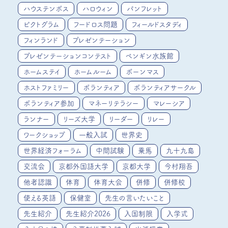
ハウステンボス
ハロウィン
パンフレット
ピクトグラム
フードロス問題
フィールドスタディ
フィンランド
プレゼンテーション
プレゼンテーションコンテスト
ペンギン水族館
ホームステイ
ホームルーム
ボーンマス
ホストファミリー
ボランティア
ボランティアサークル
ボランティア参加
マネーリテラシー
マレーシア
ランナー
リーズ大学
リーダー
リレー
ワークショップ
一般入試
世界史
世界経済フォーラム
中間試験
乗馬
九十九島
交流会
京都外国語大学
京都大学
今村翔吾
他者認識
体育
体育大会
併修
併修校
使える英語
保健室
先生の言いたいこと
先生紹介
先生紹介2026
入国制限
入学式