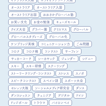
インテックス大阪
エディオンアリーナ大阪
オーストラリア
オーストラリア入国
オーストラリア出国
おおさかグローバル塾
お笑い文化
お金の勉強
キューズモール
クイズ大会
グラバー園
クリスマス
グローバル
グローバルスタディーズ
グローバル化
ケンブリッジ英検
コミュニケーション力
ごみ問題
コロナ
コロナ禍
コンテスト
サーフィン
サッカーコーチ
シーカヤック
ジェンダー
シドニー
スキー
スキー研修
スクーリング
ストーリーテリング・コンテスト
ストレス
スノボ
スピーチコンテスト
スペイン語
スポーツ大会
セレッソ大阪
ソーシャルメディア研究会
ダンス
ダンスレッスン
チュニジア
デジタル
ドイツ
ドッジボール
トラウマ
バイロンベイ