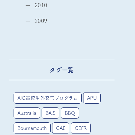
2010
2009
タグ一覧
AIG高校生外交官プログラム
APU
Australia
BA.5
BBQ
Bournemouth
CAE
CEFR