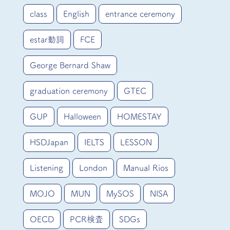
class
English
entrance ceremony
estar動詞
FCE
George Bernard Shaw
graduation ceremony
GTEC
GUP
Halloween
HOMESTAY
HSDJapan
IELTS
LESSON
Listening
London
Manual Rios
MOJO
MUN
MySOS
NISA
OECD
PCR検査
SDGs