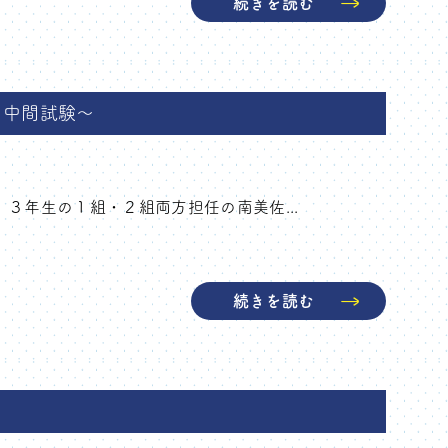
続きを読む
ら中間試験～
 ３年生の１組・２組両方担任の南美佐...
続きを読む