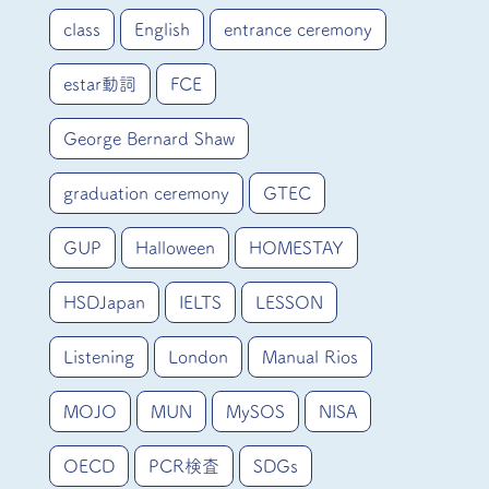
class
English
entrance ceremony
estar動詞
FCE
George Bernard Shaw
graduation ceremony
GTEC
GUP
Halloween
HOMESTAY
HSDJapan
IELTS
LESSON
Listening
London
Manual Rios
MOJO
MUN
MySOS
NISA
OECD
PCR検査
SDGs