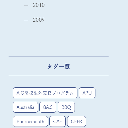
2010
2009
タグ一覧
AIG高校生外交官プログラム
APU
Australia
BA.5
BBQ
Bournemouth
CAE
CEFR