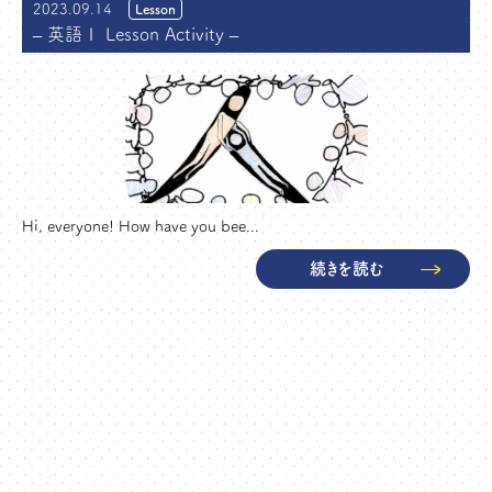
2023.09.14
Lesson
– 英語Ⅰ Lesson Activity –
Hi, everyone! How have you bee...
続きを読む