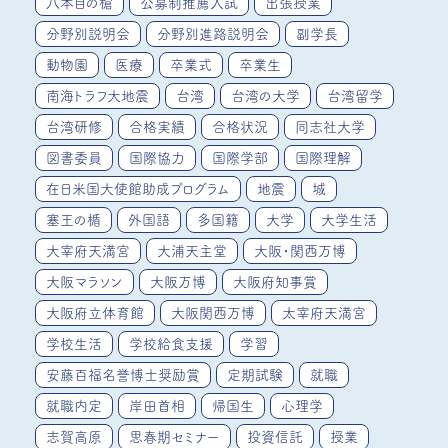
八本目の槍
公募制推薦入試
出張授業
分野別説明会
分野別進路説明会
副学長
動物園
医療
卒業式
卒業生
南海トラフ大地震
台湾
台湾の大学
台湾留学
台湾研修
合格実績
合格状況
同志社大学
図書委員
国際協力
国際学部
国際理解
在日米国大使館助成プログラム
地震
城
塞王の楯
外国語
多国籍
大学
大学生活
大宰府天満宮
大浦天主堂
大阪・関西万博
大阪マラソン
大阪万博
大阪府知事賞
大阪府立体育館
大阪関西万博
太宰府天満宮
学校生活
学校給食支援
学習
安藤百福名誉博士奨励賞
定期試験
就職
就職内定
岸田首相
帰国生
心理学
志賀高原
思春期セミナー
投資信託
授業