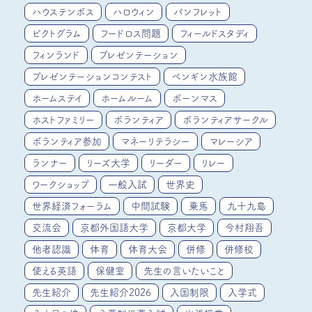
ハウステンボス
ハロウィン
パンフレット
ピクトグラム
フードロス問題
フィールドスタディ
フィンランド
プレゼンテーション
プレゼンテーションコンテスト
ペンギン水族館
ホームステイ
ホームルーム
ボーンマス
ホストファミリー
ボランティア
ボランティアサークル
ボランティア参加
マネーリテラシー
マレーシア
ランナー
リーズ大学
リーダー
リレー
ワークショップ
一般入試
世界史
世界経済フォーラム
中間試験
乗馬
九十九島
交流会
京都外国語大学
京都大学
今村翔吾
他者認識
体育
体育大会
併修
併修校
使える英語
保健室
先生の言いたいこと
先生紹介
先生紹介2026
入国制限
入学式