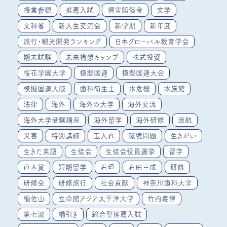
授業参観
推薦入試
損害賠償金
文学
文科省
新入生交流会
新学期
新年度
旅行・観光開発ランキング
日本グローバル教育学会
期末試験
未来構想キャンプ
株式投資
桜花学園大学
模擬国連
模擬国連大会
模擬国連大阪
歯科衛生士
水危機
水族館
法律
海外
海外の大学
海外交流
海外大学受験講座
海外留学
海外研修
渡航
災害
特別講師
玉入れ
環境問題
生きがい
生きた英語
生徒会
生徒会役員選挙
留学
直木賞
短期留学
石垣
石田三成
研修
研修会
研修旅行
社会貢献
神奈川歯科大学
稲佐山
立命館アジア太平洋大学
竹内義博
第七波
綱引き
総合型推薦入試