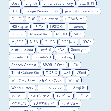
class
English
entrance ceremony
estar動詞
FCE
George Bernard Shaw
graduation ceremony
GTEC
GUP
Halloween
HOMESTAY
HSDJapan
IELTS
LESSON
Listening
London
Manual Rios
MOJO
MUN
MySOS
NISA
OECD
PCR検査
SDGs
Semana Santa
ser動詞
SNS
Society3.0
Society4.0
Society5.0
Speaking
Speech Contest
SPORTS DAY
TCK
Third Culture Kid
TOEIC
USJ
VRoid
WFPチャリティーエッセイコンテスト
WFP賞
World History
アイデンティティ
アジア学院
アバター
アルゼンチン
イカゲーム
イギリス
イクサガミ
イタリア教育省
インタビュー