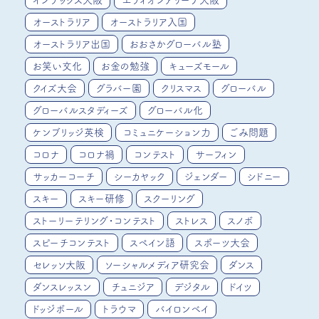
インテックス大阪
エディオンアリーナ大阪
オーストラリア
オーストラリア入国
オーストラリア出国
おおさかグローバル塾
お笑い文化
お金の勉強
キューズモール
クイズ大会
グラバー園
クリスマス
グローバル
グローバルスタディーズ
グローバル化
ケンブリッジ英検
コミュニケーション力
ごみ問題
コロナ
コロナ禍
コンテスト
サーフィン
サッカーコーチ
シーカヤック
ジェンダー
シドニー
スキー
スキー研修
スクーリング
ストーリーテリング・コンテスト
ストレス
スノボ
スピーチコンテスト
スペイン語
スポーツ大会
セレッソ大阪
ソーシャルメディア研究会
ダンス
ダンスレッスン
チュニジア
デジタル
ドイツ
ドッジボール
トラウマ
バイロンベイ