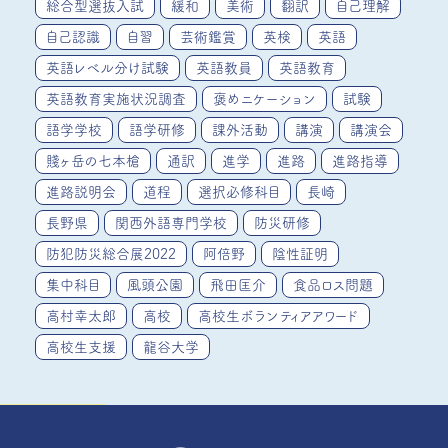
総合型選抜入試
緩和
美術
翻訳
自己理解
自己認識
自習
芸術鑑賞
英検
英語
英語レベル分け試験
英語教員
英語教育
英語教育実施状況調査
褒めニケーション
試験
語学学校
語学研修
課外活動
講演
講演会
賤ヶ岳の七本槍
通訳
進学
進路
進路指導
進路説明会
道程
選択必修科目
長崎
長野県
関西外語専門学校
防災研修
防犯防災総合展2022
阿倍野
陰性証明
集中科目
風頭公園
飛田匡介
食品ロス問題
高村幸太郎
高校
高校生ボランティアアワード
高校生支援
龍谷大学