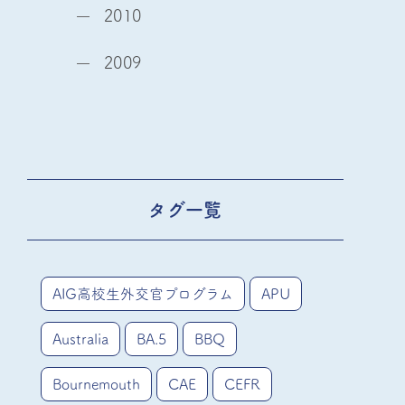
2010
2009
タグ一覧
AIG高校生外交官プログラム
APU
Australia
BA.5
BBQ
Bournemouth
CAE
CEFR