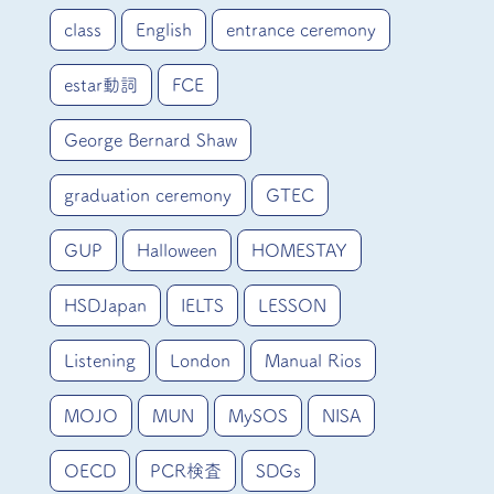
class
English
entrance ceremony
estar動詞
FCE
George Bernard Shaw
graduation ceremony
GTEC
GUP
Halloween
HOMESTAY
HSDJapan
IELTS
LESSON
Listening
London
Manual Rios
MOJO
MUN
MySOS
NISA
OECD
PCR検査
SDGs