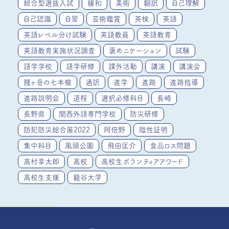
総合型選抜入試
緩和
美術
翻訳
自己理解
自己認識
自習
芸術鑑賞
英検
英語
英語レベル分け試験
英語教員
英語教育
英語教育実施状況調査
褒めニケーション
試験
語学学校
語学研修
課外活動
講演
講演会
賤ヶ岳の七本槍
通訳
進学
進路
進路指導
進路説明会
道程
選択必修科目
長崎
長野県
関西外語専門学校
防災研修
防犯防災総合展2022
阿倍野
陰性証明
集中科目
風頭公園
飛田匡介
食品ロス問題
高村幸太郎
高校
高校生ボランティアアワード
高校生支援
龍谷大学