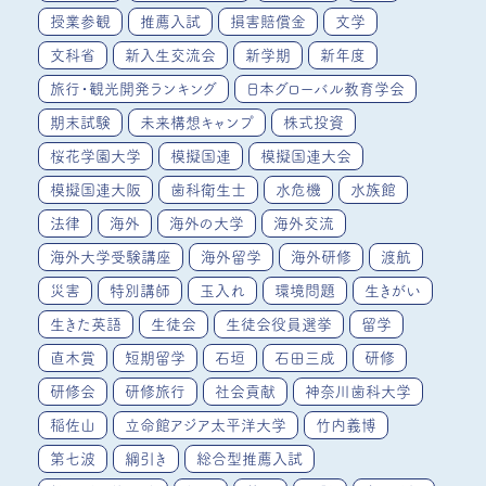
授業参観
推薦入試
損害賠償金
文学
文科省
新入生交流会
新学期
新年度
旅行・観光開発ランキング
日本グローバル教育学会
期末試験
未来構想キャンプ
株式投資
桜花学園大学
模擬国連
模擬国連大会
模擬国連大阪
歯科衛生士
水危機
水族館
法律
海外
海外の大学
海外交流
海外大学受験講座
海外留学
海外研修
渡航
災害
特別講師
玉入れ
環境問題
生きがい
生きた英語
生徒会
生徒会役員選挙
留学
直木賞
短期留学
石垣
石田三成
研修
研修会
研修旅行
社会貢献
神奈川歯科大学
稲佐山
立命館アジア太平洋大学
竹内義博
第七波
綱引き
総合型推薦入試