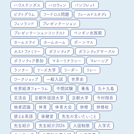
ハウステンボス
ハロウィン
パンフレット
ピクトグラム
フードロス問題
フィールドスタディ
フィンランド
プレゼンテーション
プレゼンテーションコンテスト
ペンギン水族館
ホームステイ
ホームルーム
ボーンマス
ホストファミリー
ボランティア
ボランティアサークル
ボランティア参加
マネーリテラシー
マレーシア
ランナー
リーズ大学
リーダー
リレー
ワークショップ
一般入試
世界史
世界経済フォーラム
中間試験
乗馬
九十九島
交流会
京都外国語大学
京都大学
今村翔吾
他者認識
体育
体育大会
併修
併修校
使える英語
保健室
先生の言いたいこと
先生紹介
先生紹介2026
入国制限
入学式