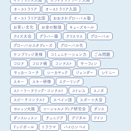
インテックス大阪
エディオンアリーナ大阪
オーストラリア
オーストラリア入国
オーストラリア出国
おおさかグローバル塾
お笑い文化
お金の勉強
キューズモール
クイズ大会
グラバー園
クリスマス
グローバル
グローバルスタディーズ
グローバル化
ケンブリッジ英検
コミュニケーション力
ごみ問題
コロナ
コロナ禍
コンテスト
サーフィン
サッカーコーチ
シーカヤック
ジェンダー
シドニー
スキー
スキー研修
スクーリング
ストーリーテリング・コンテスト
ストレス
スノボ
スピーチコンテスト
スペイン語
スポーツ大会
セレッソ大阪
ソーシャルメディア研究会
ダンス
ダンスレッスン
チュニジア
デジタル
ドイツ
ドッジボール
トラウマ
バイロンベイ