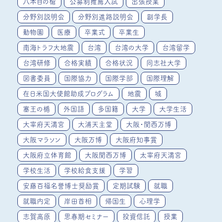
八本目の槍
公募制推薦入試
出張授業
分野別説明会
分野別進路説明会
副学長
動物園
医療
卒業式
卒業生
南海トラフ大地震
台湾
台湾の大学
台湾留学
台湾研修
合格実績
合格状況
同志社大学
図書委員
国際協力
国際学部
国際理解
在日米国大使館助成プログラム
地震
城
塞王の楯
外国語
多国籍
大学
大学生活
大宰府天満宮
大浦天主堂
大阪・関西万博
大阪マラソン
大阪万博
大阪府知事賞
大阪府立体育館
大阪関西万博
太宰府天満宮
学校生活
学校給食支援
学習
安藤百福名誉博士奨励賞
定期試験
就職
就職内定
岸田首相
帰国生
心理学
志賀高原
思春期セミナー
投資信託
授業