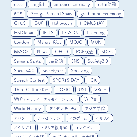
class
English
entrance ceremony
estar動詞
FCE
George Bernard Shaw
graduation ceremony
GTEC
GUP
Halloween
HOMESTAY
HSDJapan
IELTS
LESSON
Listening
London
Manual Rios
MOJO
MUN
MySOS
NISA
OECD
PCR検査
SDGs
Semana Santa
ser動詞
SNS
Society3.0
Society4.0
Society5.0
Speaking
Speech Contest
SPORTS DAY
TCK
Third Culture Kid
TOEIC
USJ
VRoid
WFPチャリティーエッセイコンテスト
WFP賞
World History
アイデンティティ
アジア学院
アバター
アルゼンチン
イカゲーム
イギリス
イクサガミ
イタリア教育省
インタビュー