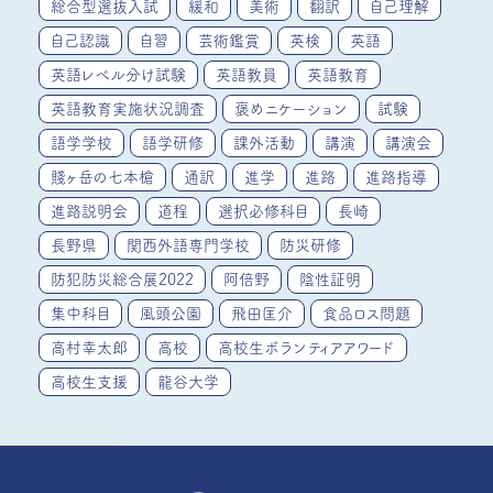
総合型選抜入試
緩和
美術
翻訳
自己理解
自己認識
自習
芸術鑑賞
英検
英語
英語レベル分け試験
英語教員
英語教育
英語教育実施状況調査
褒めニケーション
試験
語学学校
語学研修
課外活動
講演
講演会
賤ヶ岳の七本槍
通訳
進学
進路
進路指導
進路説明会
道程
選択必修科目
長崎
長野県
関西外語専門学校
防災研修
防犯防災総合展2022
阿倍野
陰性証明
集中科目
風頭公園
飛田匡介
食品ロス問題
高村幸太郎
高校
高校生ボランティアアワード
高校生支援
龍谷大学