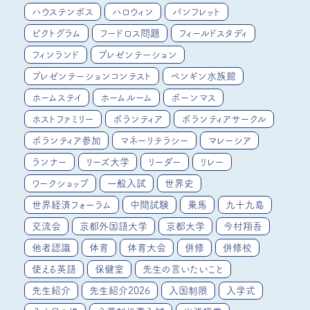
ハウステンボス
ハロウィン
パンフレット
ピクトグラム
フードロス問題
フィールドスタディ
フィンランド
プレゼンテーション
プレゼンテーションコンテスト
ペンギン水族館
ホームステイ
ホームルーム
ボーンマス
ホストファミリー
ボランティア
ボランティアサークル
ボランティア参加
マネーリテラシー
マレーシア
ランナー
リーズ大学
リーダー
リレー
ワークショップ
一般入試
世界史
世界経済フォーラム
中間試験
乗馬
九十九島
交流会
京都外国語大学
京都大学
今村翔吾
他者認識
体育
体育大会
併修
併修校
使える英語
保健室
先生の言いたいこと
先生紹介
先生紹介2026
入国制限
入学式