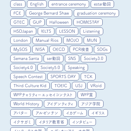
class
English
entrance ceremony
estar動詞
FCE
George Bernard Shaw
graduation ceremony
GTEC
GUP
Halloween
HOMESTAY
HSDJapan
IELTS
LESSON
Listening
London
Manual Rios
MOJO
MUN
MySOS
NISA
OECD
PCR検査
SDGs
Semana Santa
ser動詞
SNS
Society3.0
Society4.0
Society5.0
Speaking
Speech Contest
SPORTS DAY
TCK
Third Culture Kid
TOEIC
USJ
VRoid
WFPチャリティーエッセイコンテスト
WFP賞
World History
アイデンティティ
アジア学院
アバター
アルゼンチン
イカゲーム
イギリス
イクサガミ
イタリア教育省
インタビュー