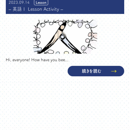
2023.09.14
Lesson
– 英語Ⅰ Lesson Activity –
Hi, everyone! How have you bee...
続きを読む