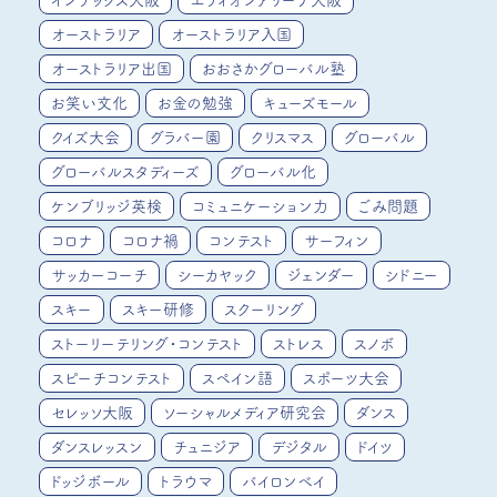
インテックス大阪
エディオンアリーナ大阪
オーストラリア
オーストラリア入国
オーストラリア出国
おおさかグローバル塾
お笑い文化
お金の勉強
キューズモール
クイズ大会
グラバー園
クリスマス
グローバル
グローバルスタディーズ
グローバル化
ケンブリッジ英検
コミュニケーション力
ごみ問題
コロナ
コロナ禍
コンテスト
サーフィン
サッカーコーチ
シーカヤック
ジェンダー
シドニー
スキー
スキー研修
スクーリング
ストーリーテリング・コンテスト
ストレス
スノボ
スピーチコンテスト
スペイン語
スポーツ大会
セレッソ大阪
ソーシャルメディア研究会
ダンス
ダンスレッスン
チュニジア
デジタル
ドイツ
ドッジボール
トラウマ
バイロンベイ