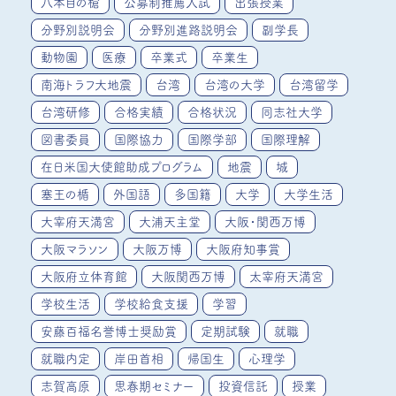
八本目の槍
公募制推薦入試
出張授業
分野別説明会
分野別進路説明会
副学長
動物園
医療
卒業式
卒業生
南海トラフ大地震
台湾
台湾の大学
台湾留学
台湾研修
合格実績
合格状況
同志社大学
図書委員
国際協力
国際学部
国際理解
在日米国大使館助成プログラム
地震
城
塞王の楯
外国語
多国籍
大学
大学生活
大宰府天満宮
大浦天主堂
大阪・関西万博
大阪マラソン
大阪万博
大阪府知事賞
大阪府立体育館
大阪関西万博
太宰府天満宮
学校生活
学校給食支援
学習
安藤百福名誉博士奨励賞
定期試験
就職
就職内定
岸田首相
帰国生
心理学
志賀高原
思春期セミナー
投資信託
授業