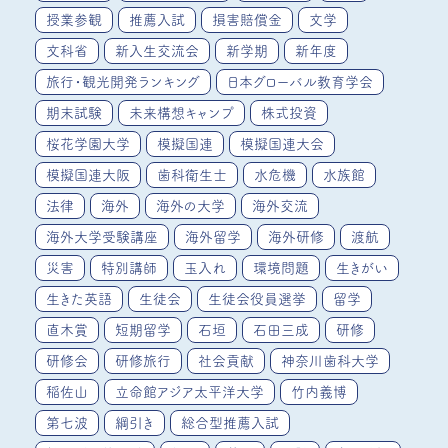
授業参観
推薦入試
損害賠償金
文学
文科省
新入生交流会
新学期
新年度
旅行・観光開発ランキング
日本グローバル教育学会
期末試験
未来構想キャンプ
株式投資
桜花学園大学
模擬国連
模擬国連大会
模擬国連大阪
歯科衛生士
水危機
水族館
法律
海外
海外の大学
海外交流
海外大学受験講座
海外留学
海外研修
渡航
災害
特別講師
玉入れ
環境問題
生きがい
生きた英語
生徒会
生徒会役員選挙
留学
直木賞
短期留学
石垣
石田三成
研修
研修会
研修旅行
社会貢献
神奈川歯科大学
稲佐山
立命館アジア太平洋大学
竹内義博
第七波
綱引き
総合型推薦入試