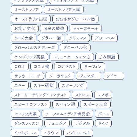
インテックス大阪
エディオンアリーナ大阪
オーストラリア
オーストラリア入国
オーストラリア出国
おおさかグローバル塾
お笑い文化
お金の勉強
キューズモール
クイズ大会
グラバー園
クリスマス
グローバル
グローバルスタディーズ
グローバル化
ケンブリッジ英検
コミュニケーション力
ごみ問題
コロナ
コロナ禍
コンテスト
サーフィン
サッカーコーチ
シーカヤック
ジェンダー
シドニー
スキー
スキー研修
スクーリング
ストーリーテリング・コンテスト
ストレス
スノボ
スピーチコンテスト
スペイン語
スポーツ大会
セレッソ大阪
ソーシャルメディア研究会
ダンス
ダンスレッスン
チュニジア
デジタル
ドイツ
ドッジボール
トラウマ
バイロンベイ