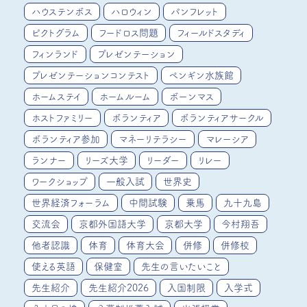
ハウステンボス
ハロウィン
パンフレット
ピクトグラム
フードロス問題
フィールドスタディ
フィンランド
プレゼンテーション
プレゼンテーションコンテスト
ペンギン水族館
ホームステイ
ホームルーム
ボーンマス
ホストファミリー
ボランティア
ボランティアサークル
ボランティア参加
マネーリテラシー
マレーシア
ランナー
リーズ大学
リーダー
リレー
ワークショップ
一般入試
世界史
世界経済フォーラム
中間試験
乗馬
九十九島
交流会
京都外国語大学
京都大学
今村翔吾
他者認識
体育
体育大会
併修
併修校
使える英語
保健室
先生の言いたいこと
先生紹介
先生紹介2026
入国制限
入学式