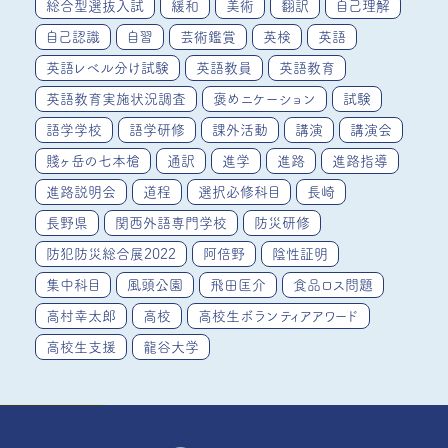
総合型選抜入試
緩和
美術
翻訳
自己理解
自己認識
自習
芸術鑑賞
英検
英語
英語レベル分け試験
英語教員
英語教育
英語教育実施状況調査
褒めニケーション
試験
語学学校
語学研修
課外活動
講演
講演会
賤ヶ岳の七本槍
通訳
進学
進路
進路指導
進路説明会
道程
選択必修科目
長崎
長野県
関西外語専門学校
防災研修
防犯防災総合展2022
阿倍野
陰性証明
集中科目
風頭公園
飛田匡介
食品ロス問題
高村幸太郎
高校
高校生ボランティアアワード
高校生支援
龍谷大学