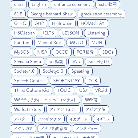
class
English
entrance ceremony
estar動詞
FCE
George Bernard Shaw
graduation ceremony
GTEC
GUP
Halloween
HOMESTAY
HSDJapan
IELTS
LESSON
Listening
London
Manual Rios
MOJO
MUN
MySOS
NISA
OECD
PCR検査
SDGs
Semana Santa
ser動詞
SNS
Society3.0
Society4.0
Society5.0
Speaking
Speech Contest
SPORTS DAY
TCK
Third Culture Kid
TOEIC
USJ
VRoid
WFPチャリティーエッセイコンテスト
WFP賞
World History
アイデンティティ
アジア学院
アバター
アルゼンチン
イカゲーム
イギリス
イクサガミ
イタリア教育省
インタビュー