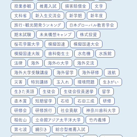
授業参観
推薦入試
損害賠償金
文学
文科省
新入生交流会
新学期
新年度
旅行・観光開発ランキング
日本グローバル教育学会
期末試験
未来構想キャンプ
株式投資
桜花学園大学
模擬国連
模擬国連大会
模擬国連大阪
歯科衛生士
水危機
水族館
法律
海外
海外の大学
海外交流
海外大学受験講座
海外留学
海外研修
渡航
災害
特別講師
玉入れ
環境問題
生きがい
生きた英語
生徒会
生徒会役員選挙
留学
直木賞
短期留学
石垣
石田三成
研修
研修会
研修旅行
社会貢献
神奈川歯科大学
稲佐山
立命館アジア太平洋大学
竹内義博
第七波
綱引き
総合型推薦入試