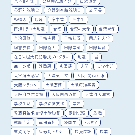
八本目の槍
公募制推薦入試
出張授業
分野別説明会
分野別進路説明会
副学長
動物園
医療
卒業式
卒業生
南海トラフ大地震
台湾
台湾の大学
台湾留学
台湾研修
合格実績
合格状況
同志社大学
図書委員
国際協力
国際学部
国際理解
在日米国大使館助成プログラム
地震
城
塞王の楯
外国語
多国籍
大学
大学生活
大宰府天満宮
大浦天主堂
大阪・関西万博
大阪マラソン
大阪万博
大阪府知事賞
大阪府立体育館
大阪関西万博
太宰府天満宮
学校生活
学校給食支援
学習
安藤百福名誉博士奨励賞
定期試験
就職
就職内定
岸田首相
帰国生
心理学
志賀高原
思春期セミナー
投資信託
授業