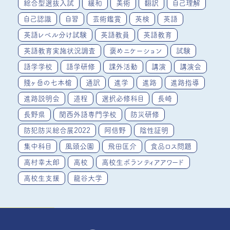
総合型選抜入試
緩和
美術
翻訳
自己理解
自己認識
自習
芸術鑑賞
英検
英語
英語レベル分け試験
英語教員
英語教育
英語教育実施状況調査
褒めニケーション
試験
語学学校
語学研修
課外活動
講演
講演会
賤ヶ岳の七本槍
通訳
進学
進路
進路指導
進路説明会
道程
選択必修科目
長崎
長野県
関西外語専門学校
防災研修
防犯防災総合展2022
阿倍野
陰性証明
集中科目
風頭公園
飛田匡介
食品ロス問題
高村幸太郎
高校
高校生ボランティアアワード
高校生支援
龍谷大学