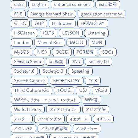
class
English
entrance ceremony
estar動詞
FCE
George Bernard Shaw
graduation ceremony
GTEC
GUP
Halloween
HOMESTAY
HSDJapan
IELTS
LESSON
Listening
London
Manual Rios
MOJO
MUN
MySOS
NISA
OECD
PCR検査
SDGs
Semana Santa
ser動詞
SNS
Society3.0
Society4.0
Society5.0
Speaking
Speech Contest
SPORTS DAY
TCK
Third Culture Kid
TOEIC
USJ
VRoid
WFPチャリティーエッセイコンテスト
WFP賞
World History
アイデンティティ
アジア学院
アバター
アルゼンチン
イカゲーム
イギリス
イクサガミ
イタリア教育省
インタビュー