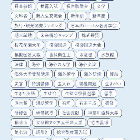
授業参観
推薦入試
損害賠償金
文学
文科省
新入生交流会
新学期
新年度
旅行・観光開発ランキング
日本グローバル教育学会
期末試験
未来構想キャンプ
株式投資
桜花学園大学
模擬国連
模擬国連大会
模擬国連大阪
歯科衛生士
水危機
水族館
法律
海外
海外の大学
海外交流
海外大学受験講座
海外留学
海外研修
渡航
災害
特別講師
玉入れ
環境問題
生きがい
生きた英語
生徒会
生徒会役員選挙
留学
直木賞
短期留学
石垣
石田三成
研修
研修会
研修旅行
社会貢献
神奈川歯科大学
稲佐山
立命館アジア太平洋大学
竹内義博
第七波
綱引き
総合型推薦入試