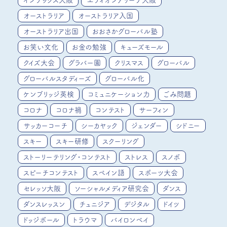
インテックス大阪
エディオンアリーナ大阪
オーストラリア
オーストラリア入国
オーストラリア出国
おおさかグローバル塾
お笑い文化
お金の勉強
キューズモール
クイズ大会
グラバー園
クリスマス
グローバル
グローバルスタディーズ
グローバル化
ケンブリッジ英検
コミュニケーション力
ごみ問題
コロナ
コロナ禍
コンテスト
サーフィン
サッカーコーチ
シーカヤック
ジェンダー
シドニー
スキー
スキー研修
スクーリング
ストーリーテリング・コンテスト
ストレス
スノボ
スピーチコンテスト
スペイン語
スポーツ大会
セレッソ大阪
ソーシャルメディア研究会
ダンス
ダンスレッスン
チュニジア
デジタル
ドイツ
ドッジボール
トラウマ
バイロンベイ