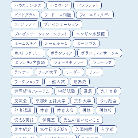
ハウステンボス
ハロウィン
パンフレット
ピクトグラム
フードロス問題
フィールドスタディ
フィンランド
プレゼンテーション
プレゼンテーションコンテスト
ペンギン水族館
ホームステイ
ホームルーム
ボーンマス
ホストファミリー
ボランティア
ボランティアサークル
ボランティア参加
マネーリテラシー
マレーシア
ランナー
リーズ大学
リーダー
リレー
ワークショップ
一般入試
世界史
世界経済フォーラム
中間試験
乗馬
九十九島
交流会
京都外国語大学
京都大学
今村翔吾
他者認識
体育
体育大会
併修
併修校
使える英語
保健室
先生の言いたいこと
先生紹介
先生紹介2026
入国制限
入学式