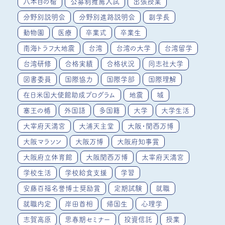
八本目の槍
公募制推薦入試
出張授業
分野別説明会
分野別進路説明会
副学長
動物園
医療
卒業式
卒業生
南海トラフ大地震
台湾
台湾の大学
台湾留学
台湾研修
合格実績
合格状況
同志社大学
図書委員
国際協力
国際学部
国際理解
在日米国大使館助成プログラム
地震
城
塞王の楯
外国語
多国籍
大学
大学生活
大宰府天満宮
大浦天主堂
大阪・関西万博
大阪マラソン
大阪万博
大阪府知事賞
大阪府立体育館
大阪関西万博
太宰府天満宮
学校生活
学校給食支援
学習
安藤百福名誉博士奨励賞
定期試験
就職
就職内定
岸田首相
帰国生
心理学
志賀高原
思春期セミナー
投資信託
授業