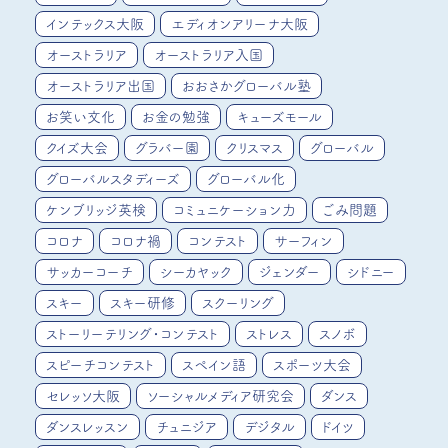
インテックス大阪
エディオンアリーナ大阪
オーストラリア
オーストラリア入国
オーストラリア出国
おおさかグローバル塾
お笑い文化
お金の勉強
キューズモール
クイズ大会
グラバー園
クリスマス
グローバル
グローバルスタディーズ
グローバル化
ケンブリッジ英検
コミュニケーション力
ごみ問題
コロナ
コロナ禍
コンテスト
サーフィン
サッカーコーチ
シーカヤック
ジェンダー
シドニー
スキー
スキー研修
スクーリング
ストーリーテリング・コンテスト
ストレス
スノボ
スピーチコンテスト
スペイン語
スポーツ大会
セレッソ大阪
ソーシャルメディア研究会
ダンス
ダンスレッスン
チュニジア
デジタル
ドイツ