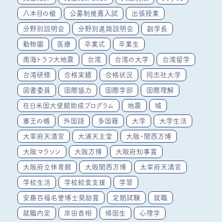
八本目の槍
公募制推薦入試
出張授業
分野別説明会
分野別進路説明会
副学長
動物園
医療
卒業式
卒業生
南海トラフ大地震
台湾
台湾の大学
台湾留学
台湾研修
合格実績
合格状況
同志社大学
図書委員
国際協力
国際学部
国際理解
在日米国大使館助成プログラム
地震
城
塞王の楯
外国語
多国籍
大学
大学生活
大宰府天満宮
大浦天主堂
大阪・関西万博
大阪マラソン
大阪万博
大阪府知事賞
大阪府立体育館
大阪関西万博
太宰府天満宮
学校生活
学校給食支援
学習
安藤百福名誉博士奨励賞
定期試験
就職
就職内定
岸田首相
帰国生
心理学