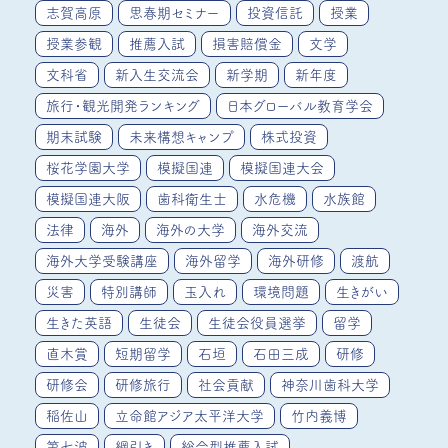
志賀高原
思春期セミナー
投資信託
授業
授業参観
推薦入試
損害賠償金
文学
文科省
新入生交流会
新学期
新年度
旅行・観光開発ランキング
日本グローバル教育学会
期末試験
未来構想キャンプ
株式投資
桜花学園大学
模擬国連
模擬国連大会
模擬国連大阪
歯科衛生士
水危機
水族館
法律
海外
海外の大学
海外交流
海外大学受験講座
海外留学
海外研修
渡航
災害
特別講師
玉入れ
環境問題
生きがい
生きた英語
生徒会
生徒会役員選挙
留学
直木賞
短期留学
石垣
石田三成
研修
研修会
研修旅行
社会貢献
神奈川歯科大学
稲佐山
立命館アジア太平洋大学
竹内義博
第七波
綱引き
総合型推薦入試