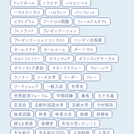
ドッジボール
トラウマ
バイロンベイ
ハウステンボス
ハロウィン
パンフレット
ピクトグラム
フードロス問題
フィールドスタディ
フィンランド
プレゼンテーション
プレゼンテーションコンテスト
ペンギン水族館
ホームステイ
ホームルーム
ボーンマス
ホストファミリー
ボランティア
ボランティアサークル
ボランティア参加
マネーリテラシー
マレーシア
ランナー
リーズ大学
リーダー
リレー
ワークショップ
一般入試
世界史
世界経済フォーラム
中間試験
乗馬
九十九島
交流会
京都外国語大学
京都大学
今村翔吾
他者認識
体育
体育大会
併修
併修校
使える英語
保健室
先生の言いたいこと
先生紹介
先生紹介2026
入国制限
入学式