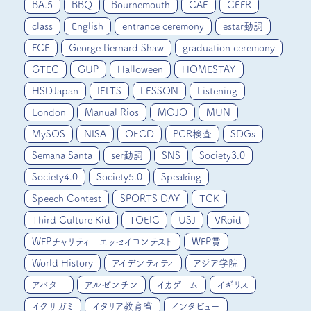
BA.5
BBQ
Bournemouth
CAE
CEFR
class
English
entrance ceremony
estar動詞
FCE
George Bernard Shaw
graduation ceremony
GTEC
GUP
Halloween
HOMESTAY
HSDJapan
IELTS
LESSON
Listening
London
Manual Rios
MOJO
MUN
MySOS
NISA
OECD
PCR検査
SDGs
Semana Santa
ser動詞
SNS
Society3.0
Society4.0
Society5.0
Speaking
Speech Contest
SPORTS DAY
TCK
Third Culture Kid
TOEIC
USJ
VRoid
WFPチャリティーエッセイコンテスト
WFP賞
World History
アイデンティティ
アジア学院
アバター
アルゼンチン
イカゲーム
イギリス
イクサガミ
イタリア教育省
インタビュー