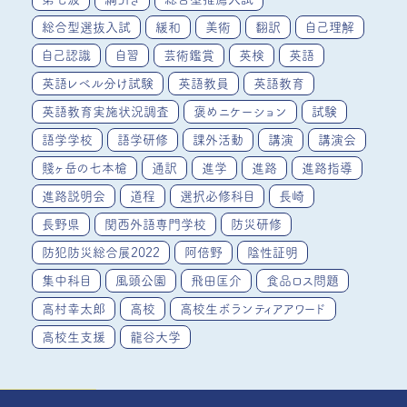
総合型選抜入試
緩和
美術
翻訳
自己理解
自己認識
自習
芸術鑑賞
英検
英語
英語レベル分け試験
英語教員
英語教育
英語教育実施状況調査
褒めニケーション
試験
語学学校
語学研修
課外活動
講演
講演会
賤ヶ岳の七本槍
通訳
進学
進路
進路指導
進路説明会
道程
選択必修科目
長崎
長野県
関西外語専門学校
防災研修
防犯防災総合展2022
阿倍野
陰性証明
集中科目
風頭公園
飛田匡介
食品ロス問題
高村幸太郎
高校
高校生ボランティアアワード
高校生支援
龍谷大学