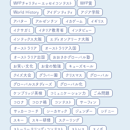
WFPチャリティーエッセイコンテスト
WFP賞
World History
アイデンティティ
アジア学院
アバター
アルゼンチン
イカゲーム
イギリス
イクサガミ
イタリア教育省
インタビュー
インテックス大阪
エディオンアリーナ大阪
オーストラリア
オーストラリア入国
オーストラリア出国
おおさかグローバル塾
お笑い文化
お金の勉強
キューズモール
クイズ大会
グラバー園
クリスマス
グローバル
グローバルスタディーズ
グローバル化
ケンブリッジ英検
コミュニケーション力
ごみ問題
コロナ
コロナ禍
コンテスト
サーフィン
サッカーコーチ
シーカヤック
ジェンダー
シドニー
スキー
スキー研修
スクーリング
ストーリーテリング・コンテスト
ストレス
スノボ