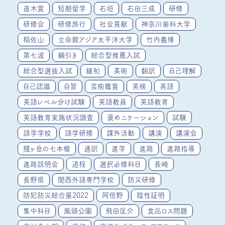
直木賞
短期留学
石垣
石田三成
研修
研修会
研修旅行
社会貢献
神奈川歯科大学
稲佐山
立命館アジア太平洋大学
竹内義博
第七波
綱引き
総合型推薦入試
総合型選抜入試
緩和
美術
翻訳
自己理解
自己認識
自習
芸術鑑賞
英検
英語
英語レベル分け試験
英語教員
英語教育
英語教育実施状況調査
褒めニケーション
試験
語学学校
語学研修
課外活動
講演
講演会
賤ヶ岳の七本槍
通訳
進学
進路
進路指導
進路説明会
道程
選択必修科目
長崎
長野県
関西外語専門学校
防災研修
防犯防災総合展2022
阿倍野
陰性証明
集中科目
風頭公園
飛田匡介
食品ロス問題