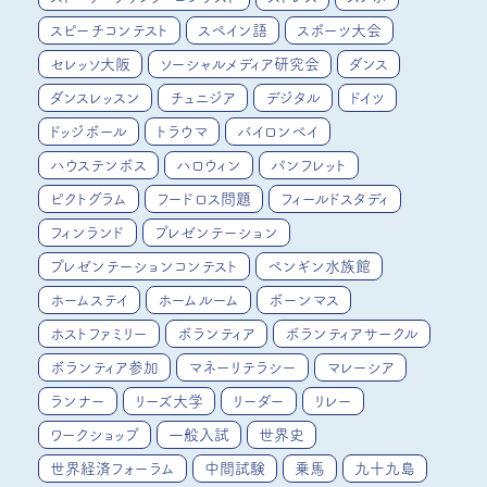
スピーチコンテスト
スペイン語
スポーツ大会
セレッソ大阪
ソーシャルメディア研究会
ダンス
ダンスレッスン
チュニジア
デジタル
ドイツ
ドッジボール
トラウマ
バイロンベイ
ハウステンボス
ハロウィン
パンフレット
ピクトグラム
フードロス問題
フィールドスタディ
フィンランド
プレゼンテーション
プレゼンテーションコンテスト
ペンギン水族館
ホームステイ
ホームルーム
ボーンマス
ホストファミリー
ボランティア
ボランティアサークル
ボランティア参加
マネーリテラシー
マレーシア
ランナー
リーズ大学
リーダー
リレー
ワークショップ
一般入試
世界史
世界経済フォーラム
中間試験
乗馬
九十九島