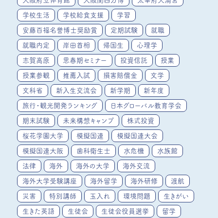
大阪府立体育館
大阪関西万博
太宰府天満宮
学校生活
学校給食支援
学習
安藤百福名誉博士奨励賞
定期試験
就職
就職内定
岸田首相
帰国生
心理学
志賀高原
思春期セミナー
投資信託
授業
授業参観
推薦入試
損害賠償金
文学
文科省
新入生交流会
新学期
新年度
旅行・観光開発ランキング
日本グローバル教育学会
期末試験
未来構想キャンプ
株式投資
桜花学園大学
模擬国連
模擬国連大会
模擬国連大阪
歯科衛生士
水危機
水族館
法律
海外
海外の大学
海外交流
海外大学受験講座
海外留学
海外研修
渡航
災害
特別講師
玉入れ
環境問題
生きがい
生きた英語
生徒会
生徒会役員選挙
留学