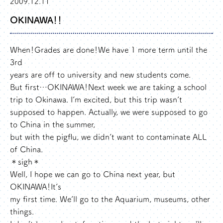
2009.12.11
OKINAWA！！
When！Grades are done！We have 1 more term until the
3rd
years are off to university and new students come.
But first…OKINAWA！Next week we are taking a school
trip to Okinawa. I’m excited, but this trip wasn’t
supposed to happen. Actually, we were supposed to go
to China in the summer,
but with the pigflu, we didn’t want to contaminate ALL
of China.
＊sigh＊
Well, I hope we can go to China next year, but
OKINAWA！It’s
my first time. We’ll go to the Aquarium, museums, other
things.