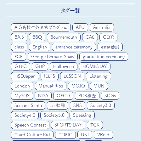
タグ一覧
AIG高校生外交官プログラム
APU
Australia
BA.5
BBQ
Bournemouth
CAE
CEFR
class
English
entrance ceremony
estar動詞
FCE
George Bernard Shaw
graduation ceremony
GTEC
GUP
Halloween
HOMESTAY
HSDJapan
IELTS
LESSON
Listening
London
Manual Rios
MOJO
MUN
MySOS
NISA
OECD
PCR検査
SDGs
Semana Santa
ser動詞
SNS
Society3.0
Society4.0
Society5.0
Speaking
Speech Contest
SPORTS DAY
TCK
Third Culture Kid
TOEIC
USJ
VRoid