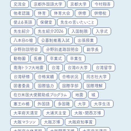
交流会
京都外国語大学
京都大学
今村翔吾
他者認識
体育
体育大会
併修
併修校
使える英語
保健室
先生の言いたいこと
先生紹介
先生紹介2026
入国制限
入学式
八本目の槍
公募制推薦入試
出張授業
分野別説明会
分野別進路説明会
副学長
動物園
医療
卒業式
卒業生
南海トラフ大地震
台湾
台湾の大学
台湾留学
台湾研修
合格実績
合格状況
同志社大学
図書委員
国際協力
国際学部
国際理解
在日米国大使館助成プログラム
地震
城
塞王の楯
外国語
多国籍
大学
大学生活
大宰府天満宮
大浦天主堂
大阪・関西万博
大阪マラソン
大阪万博
大阪府知事賞