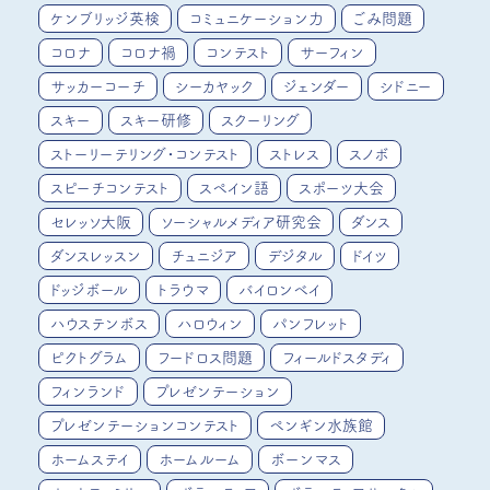
ケンブリッジ英検
コミュニケーション力
ごみ問題
コロナ
コロナ禍
コンテスト
サーフィン
サッカーコーチ
シーカヤック
ジェンダー
シドニー
スキー
スキー研修
スクーリング
ストーリーテリング・コンテスト
ストレス
スノボ
スピーチコンテスト
スペイン語
スポーツ大会
セレッソ大阪
ソーシャルメディア研究会
ダンス
ダンスレッスン
チュニジア
デジタル
ドイツ
ドッジボール
トラウマ
バイロンベイ
ハウステンボス
ハロウィン
パンフレット
ピクトグラム
フードロス問題
フィールドスタディ
フィンランド
プレゼンテーション
プレゼンテーションコンテスト
ペンギン水族館
ホームステイ
ホームルーム
ボーンマス