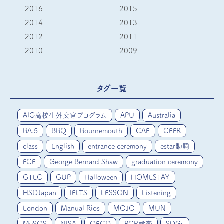
2016
2015
2014
2013
2012
2011
2010
2009
タグ一覧
AIG高校生外交官プログラム
APU
Australia
BA.5
BBQ
Bournemouth
CAE
CEFR
class
English
entrance ceremony
estar動詞
FCE
George Bernard Shaw
graduation ceremony
GTEC
GUP
Halloween
HOMESTAY
HSDJapan
IELTS
LESSON
Listening
London
Manual Rios
MOJO
MUN