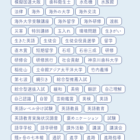
模擬国連大阪
歯科衛生士
水危機
水族館
法律
海外
海外の大学
海外交流
海外大学受験講座
海外留学
海外研修
渡航
災害
特別講師
玉入れ
環境問題
生きがい
生きた英語
生徒会
生徒会役員選挙
留学
直木賞
短期留学
石垣
石田三成
研修
研修会
研修旅行
社会貢献
神奈川歯科大学
稲佐山
立命館アジア太平洋大学
竹内義博
第七波
綱引き
総合型推薦入試
総合型選抜入試
緩和
美術
翻訳
自己理解
自己認識
自習
芸術鑑賞
英検
英語
英語レベル分け試験
英語教員
英語教育
英語教育実施状況調査
褒めニケーション
試験
語学学校
語学研修
課外活動
講演
講演会
賤ヶ岳の七本槍
通訳
進学
進路
進路指導