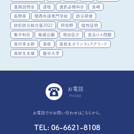
進路説明会
道程
選択必修科目
長崎
長野県
関西外語専門学校
防災研修
防犯防災総合展2022
阿倍野
陰性証明
集中科目
風頭公園
飛田匡介
食品ロス問題
高村幸太郎
高校
高校生ボランティアアワード
高校生支援
龍谷大学
お電話
PHONE
お電話でのお問い合わせはこちらから。
TEL
06-6621-8108