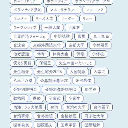
ホストファミリー
ボランティア
ボランティアサークル
ボランティア参加
マネーリテラシー
マレーシア
ランナー
リーズ大学
リーダー
リレー
ワークショップ
一般入試
世界史
世界経済フォーラム
中間試験
乗馬
九十九島
交流会
京都外国語大学
京都大学
今村翔吾
他者認識
体育
体育大会
併修
併修校
使える英語
保健室
先生の言いたいこと
先生紹介
先生紹介2026
入国制限
入学式
八本目の槍
公募制推薦入試
出張授業
分野別説明会
分野別進路説明会
副学長
動物園
医療
卒業式
卒業生
南海トラフ大地震
台湾
台湾の大学
台湾留学
台湾研修
合格実績
合格状況
同志社大学
図書委員
国際協力
国際学部
国際理解