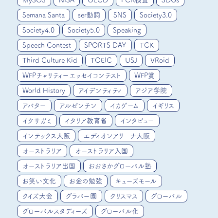
MySOS
NISA
OECD
PCR検査
SDGs
Semana Santa
ser動詞
SNS
Society3.0
Society4.0
Society5.0
Speaking
Speech Contest
SPORTS DAY
TCK
Third Culture Kid
TOEIC
USJ
VRoid
WFPチャリティーエッセイコンテスト
WFP賞
World History
アイデンティティ
アジア学院
アバター
アルゼンチン
イカゲーム
イギリス
イクサガミ
イタリア教育省
インタビュー
インテックス大阪
エディオンアリーナ大阪
オーストラリア
オーストラリア入国
オーストラリア出国
おおさかグローバル塾
お笑い文化
お金の勉強
キューズモール
クイズ大会
グラバー園
クリスマス
グローバル
グローバルスタディーズ
グローバル化