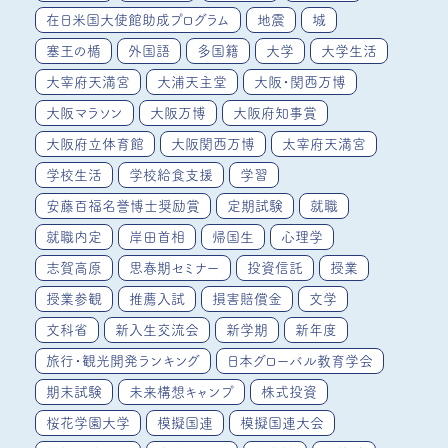
在日米国大使館助成プログラム
地震
城
塞王の楯
外国語
多国籍
大学
大学生活
大宰府天満宮
大浦天主堂
大阪・関西万博
大阪マラソン
大阪万博
大阪府知事賞
大阪府立体育館
大阪関西万博
太宰府天満宮
学校生活
学校給食支援
学習
安藤百福名誉博士奨励賞
定期試験
就職
就職内定
岸田首相
帰国生
心理学
志賀高原
思春期セミナー
投資信託
授業
授業参観
推薦入試
損害賠償金
文学
文科省
新入生交流会
新学期
新年度
旅行・観光開発ランキング
日本グローバル教育学会
期末試験
未来構想キャンプ
株式投資
桜花学園大学
模擬国連
模擬国連大会