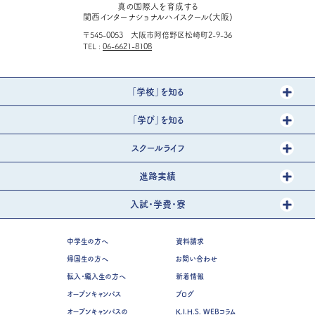
真の国際人を育成する
関西インターナショナルハイスクール(大阪)
〒545-0053 大阪市阿倍野区松崎町2-9-36
TEL
06-6621-8108
「学校」を知る
「学び」を知る
スクールライフ
進路実績
入試・学費・寮
中学生の方へ
資料請求
帰国生の方へ
お問い合わせ
転入・編入生の方へ
新着情報
オープンキャンパス
ブログ
オープンキャンパスの
K.I.H.S. WEBコラム