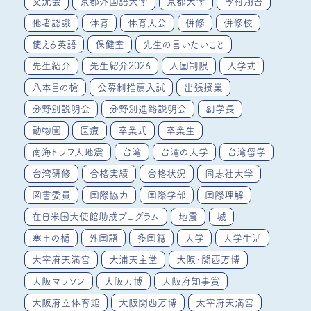
交流会
京都外国語大学
京都大学
今村翔吾
他者認識
体育
体育大会
併修
併修校
使える英語
保健室
先生の言いたいこと
先生紹介
先生紹介2026
入国制限
入学式
八本目の槍
公募制推薦入試
出張授業
分野別説明会
分野別進路説明会
副学長
動物園
医療
卒業式
卒業生
南海トラフ大地震
台湾
台湾の大学
台湾留学
台湾研修
合格実績
合格状況
同志社大学
図書委員
国際協力
国際学部
国際理解
在日米国大使館助成プログラム
地震
城
塞王の楯
外国語
多国籍
大学
大学生活
大宰府天満宮
大浦天主堂
大阪・関西万博
大阪マラソン
大阪万博
大阪府知事賞
大阪府立体育館
大阪関西万博
太宰府天満宮