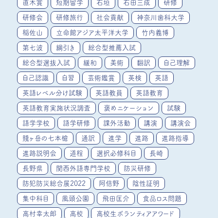
直木賞
短期留学
石垣
石田三成
研修
研修会
研修旅行
社会貢献
神奈川歯科大学
稲佐山
立命館アジア太平洋大学
竹内義博
第七波
綱引き
総合型推薦入試
総合型選抜入試
緩和
美術
翻訳
自己理解
自己認識
自習
芸術鑑賞
英検
英語
英語レベル分け試験
英語教員
英語教育
英語教育実施状況調査
褒めニケーション
試験
語学学校
語学研修
課外活動
講演
講演会
賤ヶ岳の七本槍
通訳
進学
進路
進路指導
進路説明会
道程
選択必修科目
長崎
長野県
関西外語専門学校
防災研修
防犯防災総合展2022
阿倍野
陰性証明
集中科目
風頭公園
飛田匡介
食品ロス問題
高村幸太郎
高校
高校生ボランティアアワード