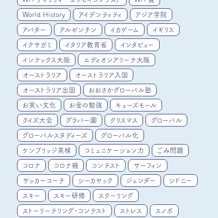
World History
アイデンティティ
アジア学院
アバター
アルゼンチン
イカゲーム
イギリス
イクサガミ
イタリア教育省
インタビュー
インテックス大阪
エディオンアリーナ大阪
オーストラリア
オーストラリア入国
オーストラリア出国
おおさかグローバル塾
お笑い文化
お金の勉強
キューズモール
クイズ大会
グラバー園
クリスマス
グローバル
グローバルスタディーズ
グローバル化
ケンブリッジ英検
コミュニケーション力
ごみ問題
コロナ
コロナ禍
コンテスト
サーフィン
サッカーコーチ
シーカヤック
ジェンダー
シドニー
スキー
スキー研修
スクーリング
ストーリーテリング・コンテスト
ストレス
スノボ