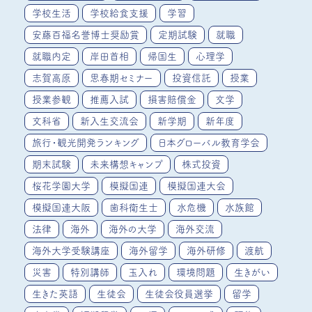
学校生活
学校給食支援
学習
安藤百福名誉博士奨励賞
定期試験
就職
就職内定
岸田首相
帰国生
心理学
志賀高原
思春期セミナー
投資信託
授業
授業参観
推薦入試
損害賠償金
文学
文科省
新入生交流会
新学期
新年度
旅行・観光開発ランキング
日本グローバル教育学会
期末試験
未来構想キャンプ
株式投資
桜花学園大学
模擬国連
模擬国連大会
模擬国連大阪
歯科衛生士
水危機
水族館
法律
海外
海外の大学
海外交流
海外大学受験講座
海外留学
海外研修
渡航
災害
特別講師
玉入れ
環境問題
生きがい
生きた英語
生徒会
生徒会役員選挙
留学