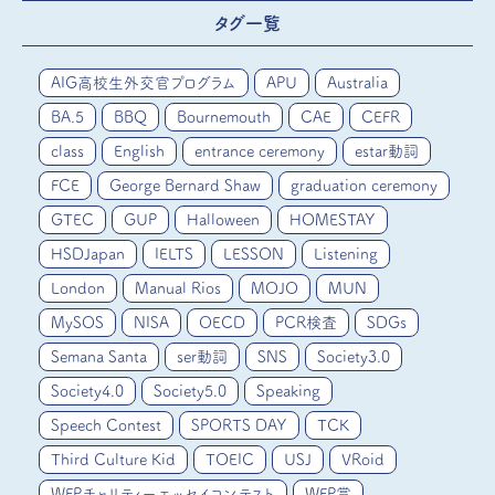
タグ一覧
AIG高校生外交官プログラム
APU
Australia
BA.5
BBQ
Bournemouth
CAE
CEFR
class
English
entrance ceremony
estar動詞
FCE
George Bernard Shaw
graduation ceremony
GTEC
GUP
Halloween
HOMESTAY
HSDJapan
IELTS
LESSON
Listening
London
Manual Rios
MOJO
MUN
MySOS
NISA
OECD
PCR検査
SDGs
Semana Santa
ser動詞
SNS
Society3.0
Society4.0
Society5.0
Speaking
Speech Contest
SPORTS DAY
TCK
Third Culture Kid
TOEIC
USJ
VRoid
WFPチャリティーエッセイコンテスト
WFP賞