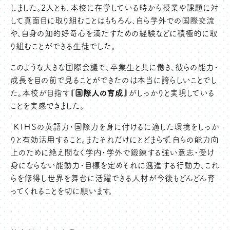
しました。2人とも、本校に在学している時から授業や課題に対
して真面目に取り組むことはもちろん、自ら学外での国際交流
や、自身の知的好奇心を満たすための経験などに積極的に取
り組むことができる生徒でした。
このような大きな国際会議で、卒業生と共に働き、彼らの能力・
成長を目の前で見ることができたのは本当に誇らしいことでし
た。本校が目指す
『国際人の育成』
がしっかりと実現している
ことを実感できました。
ＫＩＨＳの英語力・国際力を身に付けるに適した環境をしっか
りと有効活用すること。またそれだけにとどまらず、自らの能力向
上のために絶え間なく学内・学外で鍛錬する強い意志・受け
身にならない能動力・目標を定めそれに邁進する行動力、これ
らを修得し世界を舞台に活躍できる人材が今後もどんどん育
ってくれることを切に願います。