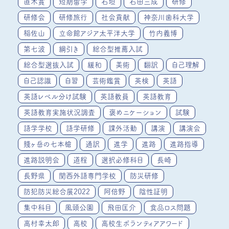
直木賞
短期留学
石垣
石田三成
研修
研修会
研修旅行
社会貢献
神奈川歯科大学
稲佐山
立命館アジア太平洋大学
竹内義博
第七波
綱引き
総合型推薦入試
総合型選抜入試
緩和
美術
翻訳
自己理解
自己認識
自習
芸術鑑賞
英検
英語
英語レベル分け試験
英語教員
英語教育
英語教育実施状況調査
褒めニケーション
試験
語学学校
語学研修
課外活動
講演
講演会
賤ヶ岳の七本槍
通訳
進学
進路
進路指導
進路説明会
道程
選択必修科目
長崎
長野県
関西外語専門学校
防災研修
防犯防災総合展2022
阿倍野
陰性証明
集中科目
風頭公園
飛田匡介
食品ロス問題
高村幸太郎
高校
高校生ボランティアアワード