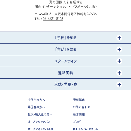
真の国際人を育成する
関西インターナショナルハイスクール(大阪)
〒545-0053 大阪市阿倍野区松崎町2-9-36
TEL
06-6621-8108
「学校」を知る
「学び」を知る
スクールライフ
進路実績
入試・学費・寮
中学生の方へ
資料請求
帰国生の方へ
お問い合わせ
転入・編入生の方へ
新着情報
オープンキャンパス
ブログ
オープンキャンパスの
K.I.H.S. WEBコラム