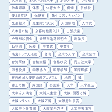
他者認識
体育
体育大会
併修
併修校
使える英語
保健室
先生の言いたいこと
先生紹介
先生紹介2026
入国制限
入学式
八本目の槍
公募制推薦入試
出張授業
分野別説明会
分野別進路説明会
副学長
動物園
医療
卒業式
卒業生
南海トラフ大地震
台湾
台湾の大学
台湾留学
台湾研修
合格実績
合格状況
同志社大学
図書委員
国際協力
国際学部
国際理解
在日米国大使館助成プログラム
地震
城
塞王の楯
外国語
多国籍
大学
大学生活
大宰府天満宮
大浦天主堂
大阪・関西万博
大阪マラソン
大阪万博
大阪府知事賞
大阪府立体育館
大阪関西万博
太宰府天満宮