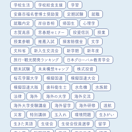
学校生活
学校給食支援
学習
安藤百福名誉博士奨励賞
定期試験
就職
就職内定
岸田首相
帰国生
心理学
志賀高原
思春期セミナー
投資信託
授業
授業参観
推薦入試
損害賠償金
文学
文科省
新入生交流会
新学期
新年度
旅行・観光開発ランキング
日本グローバル教育学会
期末試験
未来構想キャンプ
株式投資
桜花学園大学
模擬国連
模擬国連大会
模擬国連大阪
歯科衛生士
水危機
水族館
法律
海外
海外の大学
海外交流
海外大学受験講座
海外留学
海外研修
渡航
災害
特別講師
玉入れ
環境問題
生きがい
生きた英語
生徒会
生徒会役員選挙
留学