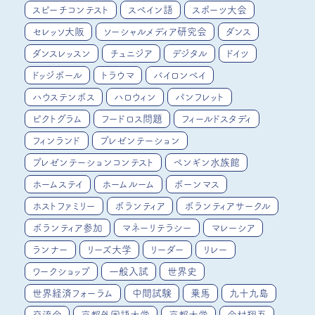
スピーチコンテスト
スペイン語
スポーツ大会
セレッソ大阪
ソーシャルメディア研究会
ダンス
ダンスレッスン
チュニジア
デジタル
ドイツ
ドッジボール
トラウマ
バイロンベイ
ハウステンボス
ハロウィン
パンフレット
ピクトグラム
フードロス問題
フィールドスタディ
フィンランド
プレゼンテーション
プレゼンテーションコンテスト
ペンギン水族館
ホームステイ
ホームルーム
ボーンマス
ホストファミリー
ボランティア
ボランティアサークル
ボランティア参加
マネーリテラシー
マレーシア
ランナー
リーズ大学
リーダー
リレー
ワークショップ
一般入試
世界史
世界経済フォーラム
中間試験
乗馬
九十九島
交流会
京都外国語大学
京都大学
今村翔吾