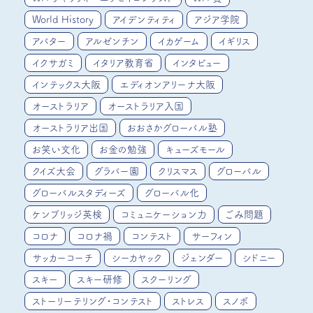
World History
アイデンティティ
アジア学院
アバター
アルゼンチン
イカゲーム
イギリス
イクサガミ
イタリア教育省
インタビュー
インテックス大阪
エディオンアリーナ大阪
オーストラリア
オーストラリア入国
オーストラリア出国
おおさかグローバル塾
お笑い文化
お金の勉強
キューズモール
クイズ大会
グラバー園
クリスマス
グローバル
グローバルスタディーズ
グローバル化
ケンブリッジ英検
コミュニケーション力
ごみ問題
コロナ
コロナ禍
コンテスト
サーフィン
サッカーコーチ
シーカヤック
ジェンダー
シドニー
スキー
スキー研修
スクーリング
ストーリーテリング・コンテスト
ストレス
スノボ