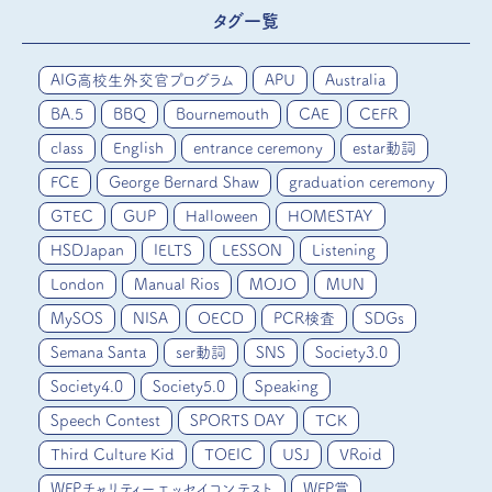
タグ一覧
AIG高校生外交官プログラム
APU
Australia
BA.5
BBQ
Bournemouth
CAE
CEFR
class
English
entrance ceremony
estar動詞
FCE
George Bernard Shaw
graduation ceremony
GTEC
GUP
Halloween
HOMESTAY
HSDJapan
IELTS
LESSON
Listening
London
Manual Rios
MOJO
MUN
MySOS
NISA
OECD
PCR検査
SDGs
Semana Santa
ser動詞
SNS
Society3.0
Society4.0
Society5.0
Speaking
Speech Contest
SPORTS DAY
TCK
Third Culture Kid
TOEIC
USJ
VRoid
WFPチャリティーエッセイコンテスト
WFP賞