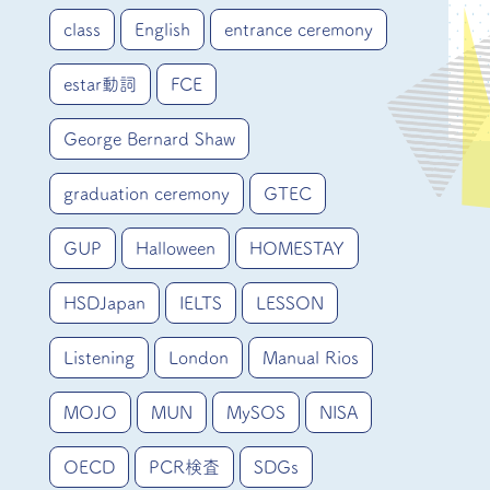
class
English
entrance ceremony
estar動詞
FCE
George Bernard Shaw
graduation ceremony
GTEC
GUP
Halloween
HOMESTAY
HSDJapan
IELTS
LESSON
Listening
London
Manual Rios
MOJO
MUN
MySOS
NISA
OECD
PCR検査
SDGs