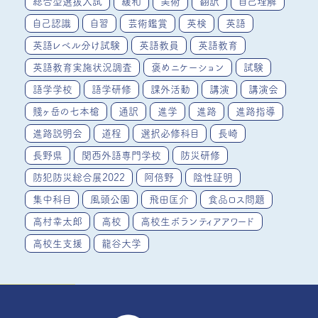
総合型選抜入試
緩和
美術
翻訳
自己理解
自己認識
自習
芸術鑑賞
英検
英語
英語レベル分け試験
英語教員
英語教育
英語教育実施状況調査
褒めニケーション
試験
語学学校
語学研修
課外活動
講演
講演会
賤ヶ岳の七本槍
通訳
進学
進路
進路指導
進路説明会
道程
選択必修科目
長崎
長野県
関西外語専門学校
防災研修
防犯防災総合展2022
阿倍野
陰性証明
集中科目
風頭公園
飛田匡介
食品ロス問題
高村幸太郎
高校
高校生ボランティアアワード
高校生支援
龍谷大学