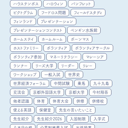
ハウステンボス
ハロウィン
パンフレット
ピクトグラム
フードロス問題
フィールドスタディ
フィンランド
プレゼンテーション
プレゼンテーションコンテスト
ペンギン水族館
ホームステイ
ホームルーム
ボーンマス
ホストファミリー
ボランティア
ボランティアサークル
ボランティア参加
マネーリテラシー
マレーシア
ランナー
リーズ大学
リーダー
リレー
ワークショップ
一般入試
世界史
世界経済フォーラム
中間試験
乗馬
九十九島
交流会
京都外国語大学
京都大学
今村翔吾
他者認識
体育
体育大会
併修
併修校
使える英語
保健室
先生の言いたいこと
先生紹介
先生紹介2026
入国制限
入学式
八本目の槍
公募制推薦入試
出張授業