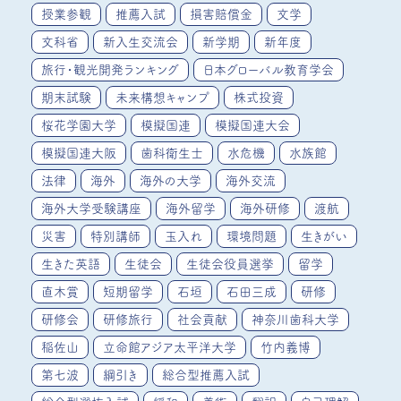
授業参観
推薦入試
損害賠償金
文学
文科省
新入生交流会
新学期
新年度
旅行・観光開発ランキング
日本グローバル教育学会
期末試験
未来構想キャンプ
株式投資
桜花学園大学
模擬国連
模擬国連大会
模擬国連大阪
歯科衛生士
水危機
水族館
法律
海外
海外の大学
海外交流
海外大学受験講座
海外留学
海外研修
渡航
災害
特別講師
玉入れ
環境問題
生きがい
生きた英語
生徒会
生徒会役員選挙
留学
直木賞
短期留学
石垣
石田三成
研修
研修会
研修旅行
社会貢献
神奈川歯科大学
稲佐山
立命館アジア太平洋大学
竹内義博
第七波
綱引き
総合型推薦入試