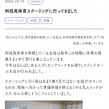
2025.10.14
Lesson
科技高体育スクーリングに行ってきました
スクーリング
体育
併修
※K.I.H.S.では、高卒資格を取得したい生徒は、科学技術学園高等学校（以下「科
技高」）を併修しています。
科技高体育を併修している生徒は毎年この時期に体育の授
業をまとめて受ける事になっています。
今年はなんばにあるエディオンアリーナをお借りしてドッジボー
ル大会が行われました。
スクーリングに行く前はあまり乗り気ではない生徒が少々いた
ものの、現地へ向かって準備体操を終えるとやる気スイッチが
入り、みんな楽しそうにプレイしていました。