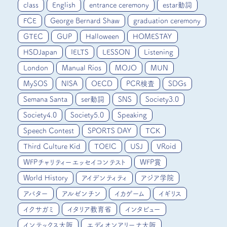
class
English
entrance ceremony
estar動詞
FCE
George Bernard Shaw
graduation ceremony
GTEC
GUP
Halloween
HOMESTAY
HSDJapan
IELTS
LESSON
Listening
London
Manual Rios
MOJO
MUN
MySOS
NISA
OECD
PCR検査
SDGs
Semana Santa
ser動詞
SNS
Society3.0
Society4.0
Society5.0
Speaking
Speech Contest
SPORTS DAY
TCK
Third Culture Kid
TOEIC
USJ
VRoid
WFPチャリティーエッセイコンテスト
WFP賞
World History
アイデンティティ
アジア学院
アバター
アルゼンチン
イカゲーム
イギリス
イクサガミ
イタリア教育省
インタビュー
インテックス大阪
エディオンアリーナ大阪