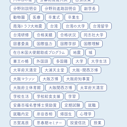
分野別説明会
分野別進路説明会
副学長
動物園
医療
卒業式
卒業生
南海トラフ大地震
台湾
台湾の大学
台湾留学
台湾研修
合格実績
合格状況
同志社大学
図書委員
国際協力
国際学部
国際理解
在日米国大使館助成プログラム
地震
城
塞王の楯
外国語
多国籍
大学
大学生活
大宰府天満宮
大浦天主堂
大阪・関西万博
大阪マラソン
大阪万博
大阪府知事賞
大阪府立体育館
大阪関西万博
太宰府天満宮
学校生活
学校給食支援
学習
安藤百福名誉博士奨励賞
定期試験
就職
就職内定
岸田首相
帰国生
心理学
志賀高原
思春期セミナー
投資信託
授業