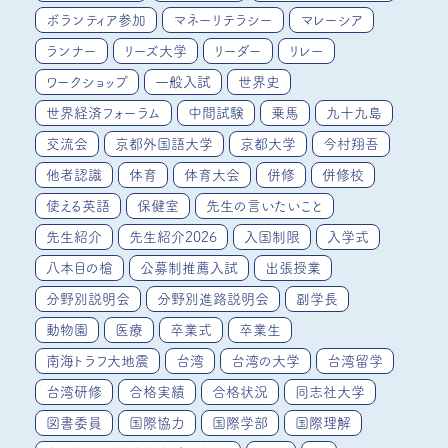
ボランティア参加
マネーリテラシー
マレーシア
ランナー
リーズ大学
リーダー
リレー
ワークショップ
一般入試
世界史
世界経済フォーラム
中間試験
乗馬
九十九島
交流会
京都外国語大学
京都大学
今村翔吾
他者認識
体育
体育大会
併修
併修校
使える英語
保健室
先生の言いたいこと
先生紹介
先生紹介2026
入国制限
入学式
八本目の槍
公募制推薦入試
出張授業
分野別説明会
分野別進路説明会
副学長
動物園
医療
卒業式
卒業生
南海トラフ大地震
台湾
台湾の大学
台湾留学
台湾研修
合格実績
合格状況
同志社大学
図書委員
国際協力
国際学部
国際理解