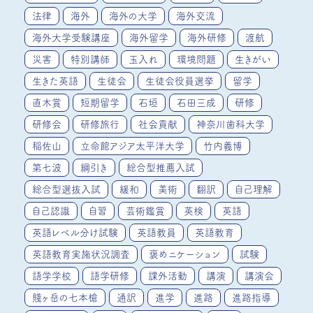
法律
海外
海外の大学
海外交流
海外大学受験講座
海外留学
海外研修
渡航
災害
特別講師
玉入れ
環境問題
生きがい
生きた英語
生徒会
生徒会役員選挙
留学
直木賞
短期留学
石垣
石田三成
研修
研修会
研修旅行
社会貢献
神奈川歯科大学
稲佐山
立命館アジア太平洋大学
竹内義博
第七波
綱引き
総合型推薦入試
総合型選抜入試
緩和
美術
翻訳
自己理解
自己認識
自習
芸術鑑賞
英検
英語
英語レベル分け試験
英語教員
英語教育
英語教育実施状況調査
褒めニケーション
試験
語学学校
語学研修
課外活動
講演
講演会
賤ヶ岳の七本槍
通訳
進学
進路
進路指導