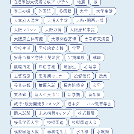
在日米国大使館助成プログラム
地震
城
塞王の楯
外国語
多国籍
大学
大学生活
大宰府天満宮
大浦天主堂
大阪・関西万博
大阪マラソン
大阪万博
大阪府知事賞
大阪府立体育館
大阪関西万博
太宰府天満宮
学校生活
学校給食支援
学習
安藤百福名誉博士奨励賞
定期試験
就職
就職内定
岸田首相
帰国生
心理学
志賀高原
思春期セミナー
投資信託
授業
授業参観
推薦入試
損害賠償金
文学
文科省
新入生交流会
新学期
新年度
旅行・観光開発ランキング
日本グローバル教育学会
期末試験
未来構想キャンプ
株式投資
桜花学園大学
模擬国連
模擬国連大会
模擬国連大阪
歯科衛生士
水危機
水族館