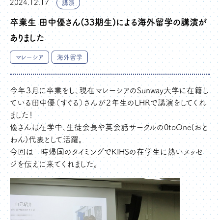
2024.12.17
講演
卒業生 田中優さん(33期生)による海外留学の講演が
ありました
マレーシア
海外留学
今年３月に卒業をし、現在マレーシアのSunway大学に在籍し
ている田中優（すぐる）さんが２年生のLHRで講演をしてくれ
ました！
優さんは在学中、生徒会長や英会話サークルの0toOne(おと
わん)代表として活躍。
今回は一時帰国のタイミングでKIHSの在学生に熱いメッセー
ジを伝えに来てくれました。