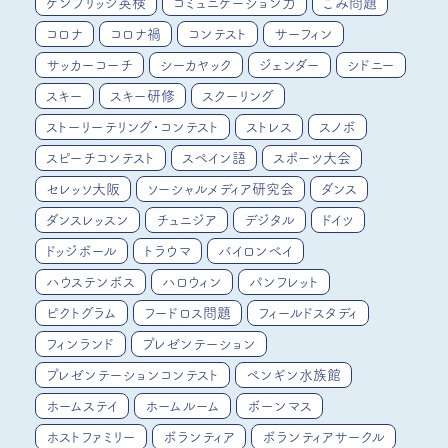
ケンブリッジ英検
コミュニケーション力
ごみ問題
コロナ
コロナ禍
コンテスト
サーフィン
サッカーコーチ
シーカヤック
ジェンダー
シドニー
スキー
スキー研修
スクーリング
ストーリーテリング・コンテスト
ストレス
スノボ
スピーチコンテスト
スペイン語
スポーツ大会
セレッソ大阪
ソーシャルメディア研究会
ダンス
ダンスレッスン
チュニジア
デジタル
ドイツ
ドッジボール
トラウマ
バイロンベイ
ハウステンボス
ハロウィン
パンフレット
ピクトグラム
フードロス問題
フィールドスタディ
フィンランド
プレゼンテーション
プレゼンテーションコンテスト
ペンギン水族館
ホームステイ
ホームルーム
ボーンマス
ホストファミリー
ボランティア
ボランティアサークル