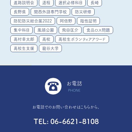
進路説明会
道程
選択必修科目
長崎
長野県
関西外語専門学校
防災研修
防犯防災総合展2022
阿倍野
陰性証明
集中科目
風頭公園
飛田匡介
食品ロス問題
高村幸太郎
高校
高校生ボランティアアワード
高校生支援
龍谷大学
お電話
PHONE
お電話でのお問い合わせはこちらから。
TEL
06-6621-8108