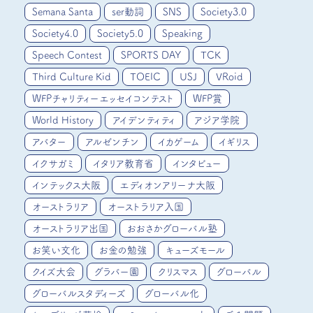
Semana Santa
ser動詞
SNS
Society3.0
Society4.0
Society5.0
Speaking
Speech Contest
SPORTS DAY
TCK
Third Culture Kid
TOEIC
USJ
VRoid
WFPチャリティーエッセイコンテスト
WFP賞
World History
アイデンティティ
アジア学院
アバター
アルゼンチン
イカゲーム
イギリス
イクサガミ
イタリア教育省
インタビュー
インテックス大阪
エディオンアリーナ大阪
オーストラリア
オーストラリア入国
オーストラリア出国
おおさかグローバル塾
お笑い文化
お金の勉強
キューズモール
クイズ大会
グラバー園
クリスマス
グローバル
グローバルスタディーズ
グローバル化