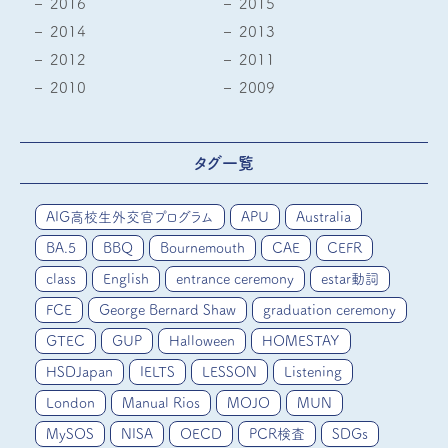
2016
2015
2014
2013
2012
2011
2010
2009
タグ一覧
AIG高校生外交官プログラム
APU
Australia
BA.5
BBQ
Bournemouth
CAE
CEFR
class
English
entrance ceremony
estar動詞
FCE
George Bernard Shaw
graduation ceremony
GTEC
GUP
Halloween
HOMESTAY
HSDJapan
IELTS
LESSON
Listening
London
Manual Rios
MOJO
MUN
MySOS
NISA
OECD
PCR検査
SDGs