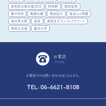
防犯防災総合展2022
阿倍野
陰性証明
集中科目
風頭公園
飛田匡介
食品ロス問題
高村幸太郎
高校
高校生ボランティアアワード
高校生支援
龍谷大学
お電話
PHONE
お電話でのお問い合わせはこちらから。
TEL
06-6621-8108