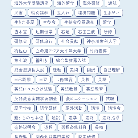
海外大学受験講座
海外留学
海外研修
渡航
災害
特別講師
玉入れ
環境問題
生きがい
生きた英語
生徒会
生徒会役員選挙
留学
直木賞
短期留学
石垣
石田三成
研修
研修会
研修旅行
社会貢献
神奈川歯科大学
稲佐山
立命館アジア太平洋大学
竹内義博
第七波
綱引き
総合型推薦入試
総合型選抜入試
緩和
美術
翻訳
自己理解
自己認識
自習
芸術鑑賞
英検
英語
英語レベル分け試験
英語教員
英語教育
英語教育実施状況調査
褒めニケーション
試験
語学学校
語学研修
課外活動
講演
講演会
賤ヶ岳の七本槍
通訳
進学
進路
進路指導
進路説明会
道程
選択必修科目
長崎
長野県
関西外語専門学校
防災研修