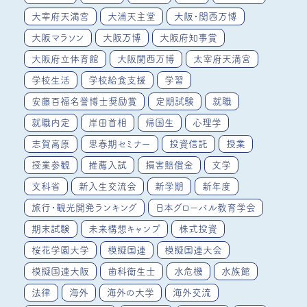
大宰府天満宮
大浦天主堂
大阪・関西万博
大阪マラソン
大阪万博
大阪府知事賞
大阪府立体育館
大阪関西万博
太宰府天満宮
学校生活
学校給食支援
学習
安藤百福名誉博士奨励賞
定期試験
就職
就職内定
岸田首相
帰国生
心理学
志賀高原
思春期セミナー
投資信託
授業
授業参観
推薦入試
損害賠償金
文学
文科省
新入生交流会
新学期
新年度
旅行・観光開発ランキング
日本グローバル教育学会
期末試験
未来構想キャンプ
株式投資
桜花学園大学
模擬国連
模擬国連大会
模擬国連大阪
歯科衛生士
水危機
水族館
法律
海外
海外の大学
海外交流