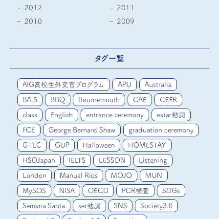
2012
2011
2010
2009
タグ一覧
AIG高校生外交官プログラム
APU
Australia
BA.5
BBQ
Bournemouth
CAE
CEFR
class
English
entrance ceremony
estar動詞
FCE
George Bernard Shaw
graduation ceremony
GTEC
GUP
Halloween
HOMESTAY
HSDJapan
IELTS
LESSON
Listening
London
Manual Rios
MOJO
MUN
MySOS
NISA
OECD
PCR検査
SDGs
Semana Santa
ser動詞
SNS
Society3.0