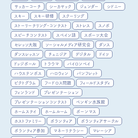
サッカーコーチ
シーカヤック
ジェンダー
シドニー
スキー
スキー研修
スクーリング
ストーリーテリング・コンテスト
ストレス
スノボ
スピーチコンテスト
スペイン語
スポーツ大会
セレッソ大阪
ソーシャルメディア研究会
ダンス
ダンスレッスン
チュニジア
デジタル
ドイツ
ドッジボール
トラウマ
バイロンベイ
ハウステンボス
ハロウィン
パンフレット
ピクトグラム
フードロス問題
フィールドスタディ
フィンランド
プレゼンテーション
プレゼンテーションコンテスト
ペンギン水族館
ホームステイ
ホームルーム
ボーンマス
ホストファミリー
ボランティア
ボランティアサークル
ボランティア参加
マネーリテラシー
マレーシア