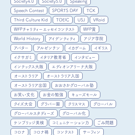
Society4.0
Society5.0
Speaking
Speech Contest
SPORTS DAY
TCK
Third Culture Kid
TOEIC
USJ
VRoid
WFPチャリティーエッセイコンテスト
WFP賞
World History
アイデンティティ
アジア学院
アバター
アルゼンチン
イカゲーム
イギリス
イクサガミ
イタリア教育省
インタビュー
インテックス大阪
エディオンアリーナ大阪
オーストラリア
オーストラリア入国
オーストラリア出国
おおさかグローバル塾
お笑い文化
お金の勉強
キューズモール
クイズ大会
グラバー園
クリスマス
グローバル
グローバルスタディーズ
グローバル化
ケンブリッジ英検
コミュニケーション力
ごみ問題
コロナ
コロナ禍
コンテスト
サーフィン