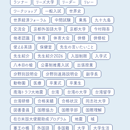
ランナー
リーズ大学
リーダー
リレー
ワークショップ
一般入試
世界史
世界経済フォーラム
中間試験
乗馬
九十九島
交流会
京都外国語大学
京都大学
今村翔吾
他者認識
体育
体育大会
併修
併修校
使える英語
保健室
先生の言いたいこと
先生紹介
先生紹介2026
入国制限
入学式
八本目の槍
公募制推薦入試
出張授業
分野別説明会
分野別進路説明会
副学長
動物園
医療
卒業式
卒業生
南海トラフ大地震
台湾
台湾の大学
台湾留学
台湾研修
合格実績
合格状況
同志社大学
図書委員
国際協力
国際学部
国際理解
在日米国大使館助成プログラム
地震
城
塞王の楯
外国語
多国籍
大学
大学生活