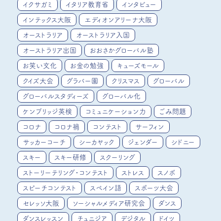
イクサガミ
イタリア教育省
インタビュー
インテックス大阪
エディオンアリーナ大阪
オーストラリア
オーストラリア入国
オーストラリア出国
おおさかグローバル塾
お笑い文化
お金の勉強
キューズモール
クイズ大会
グラバー園
クリスマス
グローバル
グローバルスタディーズ
グローバル化
ケンブリッジ英検
コミュニケーション力
ごみ問題
コロナ
コロナ禍
コンテスト
サーフィン
サッカーコーチ
シーカヤック
ジェンダー
シドニー
スキー
スキー研修
スクーリング
ストーリーテリング・コンテスト
ストレス
スノボ
スピーチコンテスト
スペイン語
スポーツ大会
セレッソ大阪
ソーシャルメディア研究会
ダンス
ダンスレッスン
チュニジア
デジタル
ドイツ