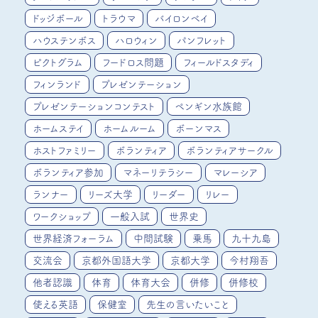
ドッジボール
トラウマ
バイロンベイ
ハウステンボス
ハロウィン
パンフレット
ピクトグラム
フードロス問題
フィールドスタディ
フィンランド
プレゼンテーション
プレゼンテーションコンテスト
ペンギン水族館
ホームステイ
ホームルーム
ボーンマス
ホストファミリー
ボランティア
ボランティアサークル
ボランティア参加
マネーリテラシー
マレーシア
ランナー
リーズ大学
リーダー
リレー
ワークショップ
一般入試
世界史
世界経済フォーラム
中間試験
乗馬
九十九島
交流会
京都外国語大学
京都大学
今村翔吾
他者認識
体育
体育大会
併修
併修校
使える英語
保健室
先生の言いたいこと