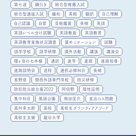
第七波
綱引き
総合型推薦入試
総合型選抜入試
緩和
美術
翻訳
自己理解
自己認識
自習
芸術鑑賞
英検
英語
英語レベル分け試験
英語教員
英語教育
英語教育実施状況調査
褒めニケーション
試験
語学学校
語学研修
課外活動
講演
講演会
賤ヶ岳の七本槍
通訳
進学
進路
進路指導
進路説明会
道程
選択必修科目
長崎
長野県
関西外語専門学校
防災研修
防犯防災総合展2022
阿倍野
陰性証明
集中科目
風頭公園
飛田匡介
食品ロス問題
高村幸太郎
高校
高校生ボランティアアワード
高校生支援
龍谷大学