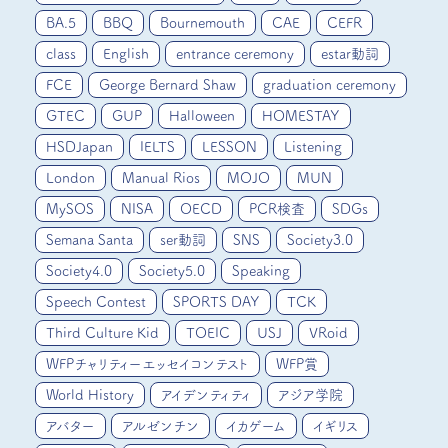
BA.5
BBQ
Bournemouth
CAE
CEFR
class
English
entrance ceremony
estar動詞
FCE
George Bernard Shaw
graduation ceremony
GTEC
GUP
Halloween
HOMESTAY
HSDJapan
IELTS
LESSON
Listening
London
Manual Rios
MOJO
MUN
MySOS
NISA
OECD
PCR検査
SDGs
Semana Santa
ser動詞
SNS
Society3.0
Society4.0
Society5.0
Speaking
Speech Contest
SPORTS DAY
TCK
Third Culture Kid
TOEIC
USJ
VRoid
WFPチャリティーエッセイコンテスト
WFP賞
World History
アイデンティティ
アジア学院
アバター
アルゼンチン
イカゲーム
イギリス