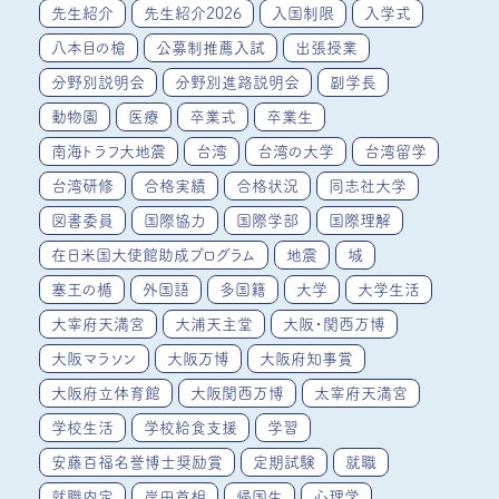
先生紹介
先生紹介2026
入国制限
入学式
八本目の槍
公募制推薦入試
出張授業
分野別説明会
分野別進路説明会
副学長
動物園
医療
卒業式
卒業生
南海トラフ大地震
台湾
台湾の大学
台湾留学
台湾研修
合格実績
合格状況
同志社大学
図書委員
国際協力
国際学部
国際理解
在日米国大使館助成プログラム
地震
城
塞王の楯
外国語
多国籍
大学
大学生活
大宰府天満宮
大浦天主堂
大阪・関西万博
大阪マラソン
大阪万博
大阪府知事賞
大阪府立体育館
大阪関西万博
太宰府天満宮
学校生活
学校給食支援
学習
安藤百福名誉博士奨励賞
定期試験
就職
就職内定
岸田首相
帰国生
心理学