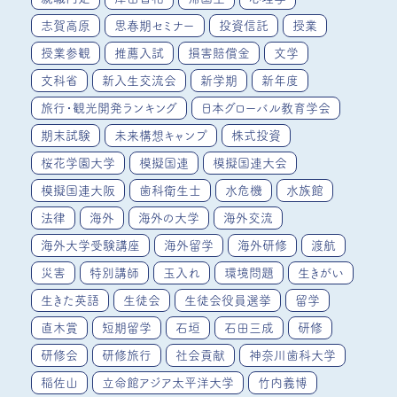
志賀高原
思春期セミナー
投資信託
授業
授業参観
推薦入試
損害賠償金
文学
文科省
新入生交流会
新学期
新年度
旅行・観光開発ランキング
日本グローバル教育学会
期末試験
未来構想キャンプ
株式投資
桜花学園大学
模擬国連
模擬国連大会
模擬国連大阪
歯科衛生士
水危機
水族館
法律
海外
海外の大学
海外交流
海外大学受験講座
海外留学
海外研修
渡航
災害
特別講師
玉入れ
環境問題
生きがい
生きた英語
生徒会
生徒会役員選挙
留学
直木賞
短期留学
石垣
石田三成
研修
研修会
研修旅行
社会貢献
神奈川歯科大学
稲佐山
立命館アジア太平洋大学
竹内義博