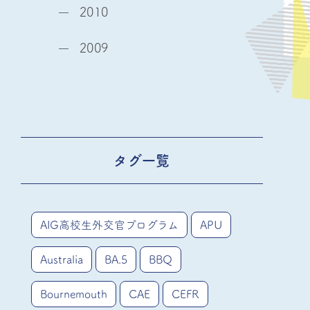
2010
2009
タグ一覧
AIG高校生外交官プログラム
APU
Australia
BA.5
BBQ
Bournemouth
CAE
CEFR