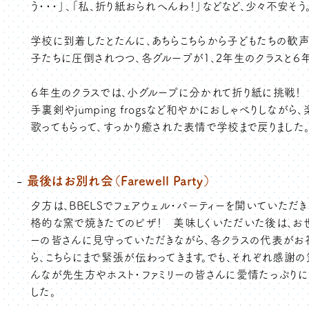
う・・・」、「私、折り紙おられへんわ！」などなど、少々不安そう
学校に到着したとたんに、あちらこちらから子どもたちの歓声
子たちに圧倒されつつ、各グループが1、2年生のクラスと６
６年生のクラスでは、小グループに分かれて折り紙に挑戦！
手裏剣やjumping frogsなど和やかにおしゃべりしなが
歌ってもらって、すっかり癒された表情で学校まで戻りました
最後はお別れ会（Farewell Party）
夕方は、BBELSでフェアウェル・パーティーを開いていただき
格的な窯で焼きたてのピザ！ 美味しくいただいた後は、お世
ーの皆さんに見守っていただきながら、各クラスの代表がお
ら、こちらにまで緊張が伝わってきます。でも、それぞれ感謝の
んなが先生方やホスト・ファミリーの皆さんに愛情たっぷりに
した。