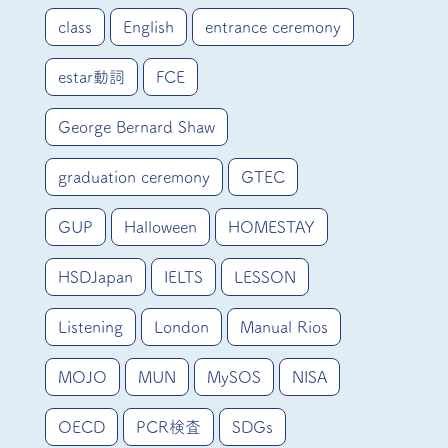
class
English
entrance ceremony
estar動詞
FCE
George Bernard Shaw
graduation ceremony
GTEC
GUP
Halloween
HOMESTAY
HSDJapan
IELTS
LESSON
Listening
London
Manual Rios
MOJO
MUN
MySOS
NISA
OECD
PCR検査
SDGs