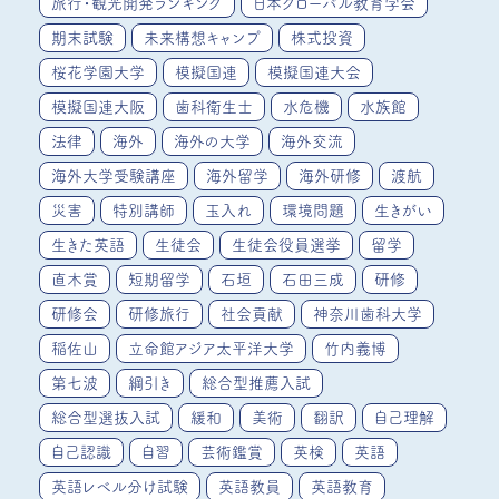
旅行・観光開発ランキング
日本グローバル教育学会
期末試験
未来構想キャンプ
株式投資
桜花学園大学
模擬国連
模擬国連大会
模擬国連大阪
歯科衛生士
水危機
水族館
法律
海外
海外の大学
海外交流
海外大学受験講座
海外留学
海外研修
渡航
災害
特別講師
玉入れ
環境問題
生きがい
生きた英語
生徒会
生徒会役員選挙
留学
直木賞
短期留学
石垣
石田三成
研修
研修会
研修旅行
社会貢献
神奈川歯科大学
稲佐山
立命館アジア太平洋大学
竹内義博
第七波
綱引き
総合型推薦入試
総合型選抜入試
緩和
美術
翻訳
自己理解
自己認識
自習
芸術鑑賞
英検
英語
英語レベル分け試験
英語教員
英語教育