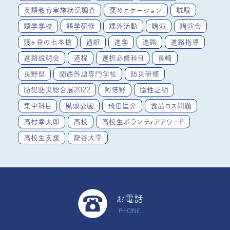
英語教育実施状況調査
褒めニケーション
試験
語学学校
語学研修
課外活動
講演
講演会
賤ヶ岳の七本槍
通訳
進学
進路
進路指導
進路説明会
道程
選択必修科目
長崎
長野県
関西外語専門学校
防災研修
防犯防災総合展2022
阿倍野
陰性証明
集中科目
風頭公園
飛田匡介
食品ロス問題
高村幸太郎
高校
高校生ボランティアアワード
高校生支援
龍谷大学
お電話
PHONE