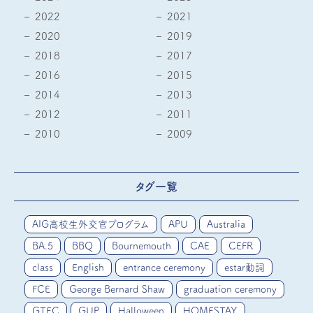
2022
2021
2020
2019
2018
2017
2016
2015
2014
2013
2012
2011
2010
2009
タグ一覧
AIG高校生外交官プログラム
APU
Australia
BA.5
BBQ
Bournemouth
CAE
CEFR
class
English
entrance ceremony
estar動詞
FCE
George Bernard Shaw
graduation ceremony
GTEC
GUP
Halloween
HOMESTAY