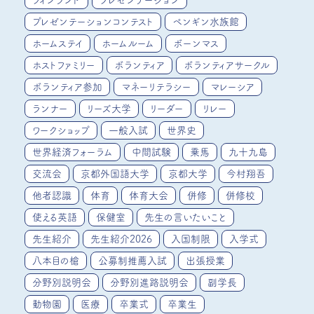
プレゼンテーションコンテスト
ペンギン水族館
ホームステイ
ホームルーム
ボーンマス
ホストファミリー
ボランティア
ボランティアサークル
ボランティア参加
マネーリテラシー
マレーシア
ランナー
リーズ大学
リーダー
リレー
ワークショップ
一般入試
世界史
世界経済フォーラム
中間試験
乗馬
九十九島
交流会
京都外国語大学
京都大学
今村翔吾
他者認識
体育
体育大会
併修
併修校
使える英語
保健室
先生の言いたいこと
先生紹介
先生紹介2026
入国制限
入学式
八本目の槍
公募制推薦入試
出張授業
分野別説明会
分野別進路説明会
副学長
動物園
医療
卒業式
卒業生