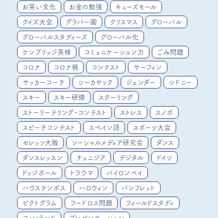
お笑い文化
お金の勉強
キューズモール
クイズ大会
グラバー園
クリスマス
グローバル
グローバルスタディーズ
グローバル化
ケンブリッジ英検
コミュニケーション力
ごみ問題
コロナ
コロナ禍
コンテスト
サーフィン
サッカーコーチ
シーカヤック
ジェンダー
シドニー
スキー
スキー研修
スクーリング
ストーリーテリング・コンテスト
ストレス
スノボ
スピーチコンテスト
スペイン語
スポーツ大会
セレッソ大阪
ソーシャルメディア研究会
ダンス
ダンスレッスン
チュニジア
デジタル
ドイツ
ドッジボール
トラウマ
バイロンベイ
ハウステンボス
ハロウィン
パンフレット
ピクトグラム
フードロス問題
フィールドスタディ
フィンランド
プレゼンテーション