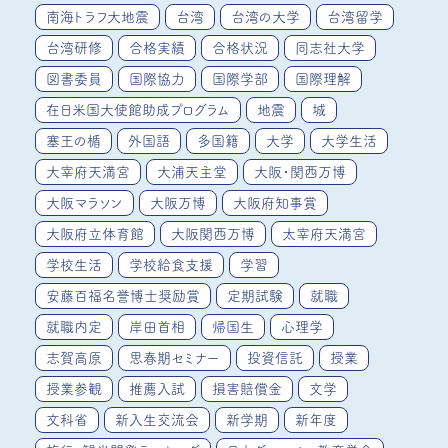
南海トラフ大地震
台湾
台湾の大学
台湾留学
台湾研修
合格実績
合格状況
同志社大学
図書委員
国際協力
国際学部
国際理解
在日米国大使館助成プログラム
地震
城
塞王の楯
外国語
多国籍
大学
大学生活
大宰府天満宮
大浦天主堂
大阪・関西万博
大阪マラソン
大阪万博
大阪府知事賞
大阪府立体育館
大阪関西万博
太宰府天満宮
学校生活
学校給食支援
学習
安藤百福名誉博士奨励賞
定期試験
就職
就職内定
岸田首相
帰国生
心理学
志賀高原
思春期セミナー
投資信託
授業
授業参観
推薦入試
損害賠償金
文学
文科省
新入生交流会
新学期
新年度