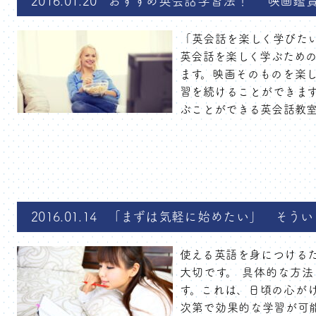
2016.01.20
おすすめ英会話学習法！ “映画鑑賞
「英会話を楽しく学びた
英会話を楽しく学ぶための
ます。映画そのものを楽
習を続けることができます
ぶことができる英会話教室や
2016.01.14
「まずは気軽に始めたい」 そうい
使える英語を身につける
大切です。 具体的な方
す。これは、日頃の心が
次第で効果的な学習が可