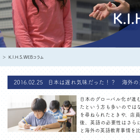
K.I
K.I.H.S.WEBコラム
2016.02.25
日本は遅れ気味だった！？ 海外の
日本のグローバル化が進む
たという方も多いのでは
を尋ねられたときや、店員
後、英語の必要性はさらに
と海外の英語教育事情を比較