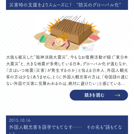
災害時の支援をよりスムーズに！ “防災のグローバル化”
大阪も被災した“阪神淡路大震災”、今もなお復興活動が続く“東日本
大震災”と、大きな地震が多発している日本。グローバル化が進むなか、
「次はいつ地震（災害）が発生するのか」と怯える日本人、外国人観光
客の方は少なくありません。とくに外国人観光客の方は、「母国語の通じ
ない外国で災害に見舞われるのは、絶対に避けたい」と感じている...
続きを読む
2015.10.16
外国人観光客を語学でもてなす…… その名も“語もてな