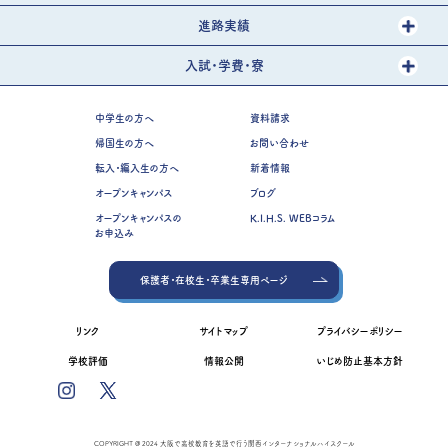
進路実績
入試・学費・寮
中学生の方へ
資料請求
帰国生の方へ
お問い合わせ
転入・編入生の方へ
新着情報
オープンキャンパス
ブログ
オープンキャンパスの
K.I.H.S. WEBコラム
お申込み
保護者・在校生・卒業生専用ページ
リンク
サイトマップ
プライバシーポリシー
学校評価
情報公開
いじめ防止基本方針
COPYRIGHT @ 2024 大阪で高校教育を英語で行う関西インターナショナルハイスクール