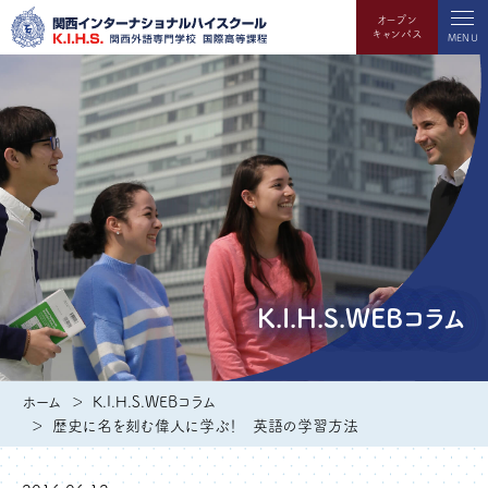
オープン
キャンパス
MENU
K.I.H.S.WEBコラム
ホーム
K.I.H.S.WEBコラム
歴史に名を刻む偉人に学ぶ！ 英語の学習方法