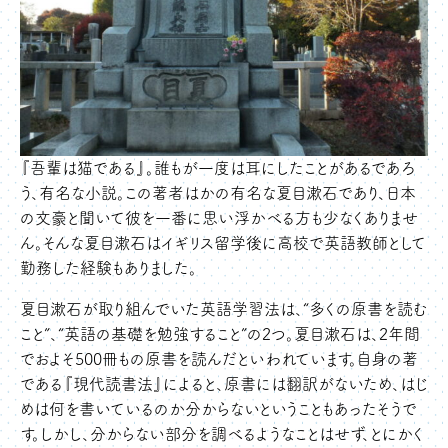
『吾輩は猫である』。誰もが一度は耳にしたことがあるであろ
う、有名な小説。この著者はかの有名な夏目漱石であり、日本
の文豪と聞いて彼を一番に思い浮かべる方も少なくありませ
ん。そんな夏目漱石はイギリス留学後に高校で英語教師として
勤務した経験もありました。
夏目漱石が取り組んでいた英語学習法は、“多くの原書を読む
こと”、“英語の基礎を勉強すること”の2つ。夏目漱石は、2年間
でおよそ500冊もの原書を読んだといわれています。自身の著
である『現代読書法』によると、原書には翻訳がないため、はじ
めは何を書いているのか分からないということもあったそうで
す。しかし、分からない部分を調べるようなことはせず、とにかく