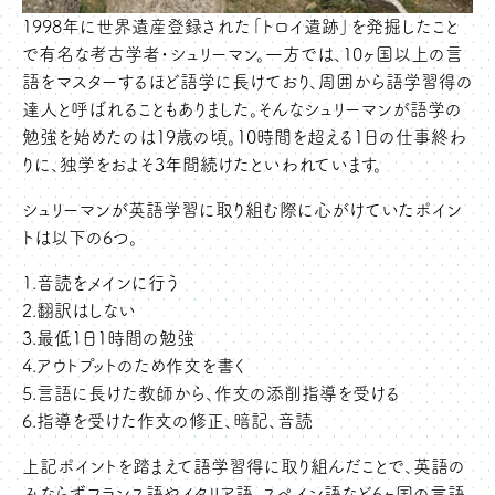
1998年に世界遺産登録された「トロイ遺跡」を発掘したこと
で有名な考古学者・シュリーマン。一方では、10ヶ国以上の言
語をマスターするほど語学に長けており、周囲から語学習得の
達人と呼ばれることもありました。そんなシュリーマンが語学の
勉強を始めたのは19歳の頃。10時間を超える1日の仕事終わ
りに、独学をおよそ3年間続けたといわれています。
シュリーマンが英語学習に取り組む際に心がけていたポイン
トは以下の6つ。
1.音読をメインに行う
2.翻訳はしない
3.最低1日1時間の勉強
4.アウトプットのため作文を書く
5.言語に長けた教師から、作文の添削指導を受ける
6.指導を受けた作文の修正、暗記、音読
上記ポイントを踏まえて語学習得に取り組んだことで、英語の
みならずフランス語やイタリア語、スペイン語など6ヶ国の言語